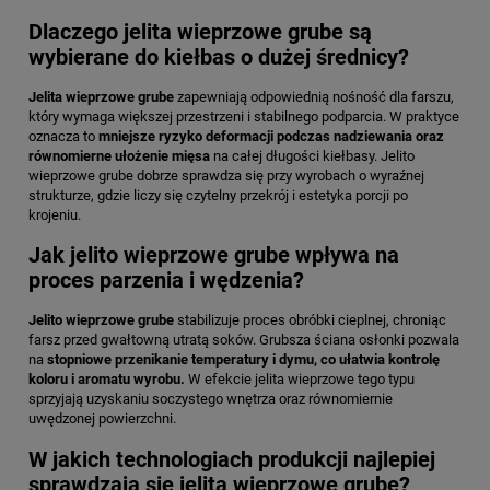
Dlaczego jelita wieprzowe grube są
wybierane do kiełbas o dużej średnicy?
Jelita wieprzowe grube
zapewniają odpowiednią nośność dla farszu,
który wymaga większej przestrzeni i stabilnego podparcia. W praktyce
oznacza to
mniejsze ryzyko deformacji podczas nadziewania oraz
równomierne ułożenie mięsa
na całej długości kiełbasy. Jelito
wieprzowe grube dobrze sprawdza się przy wyrobach o wyraźnej
strukturze, gdzie liczy się czytelny przekrój i estetyka porcji po
krojeniu.
Jak jelito wieprzowe grube wpływa na
proces parzenia i wędzenia?
Jelito wieprzowe grube
stabilizuje proces obróbki cieplnej, chroniąc
farsz przed gwałtowną utratą soków. Grubsza ściana osłonki pozwala
na
stopniowe przenikanie temperatury i dymu, co ułatwia kontrolę
koloru i aromatu wyrobu.
W efekcie jelita wieprzowe tego typu
sprzyjają uzyskaniu soczystego wnętrza oraz równomiernie
uwędzonej powierzchni.
W jakich technologiach produkcji najlepiej
sprawdzają się jelita wieprzowe grube?