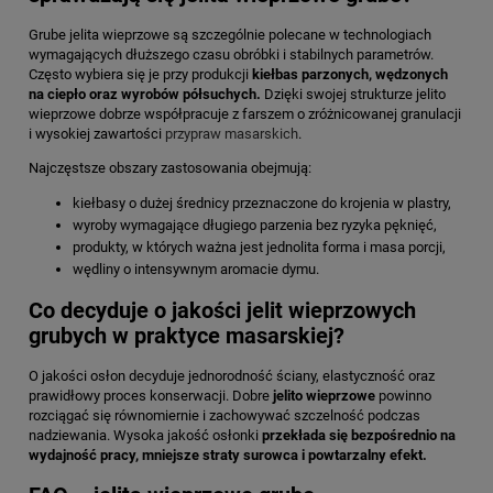
Grube jelita wieprzowe są szczególnie polecane w technologiach
wymagających dłuższego czasu obróbki i stabilnych parametrów.
Często wybiera się je przy produkcji
kiełbas parzonych, wędzonych
na ciepło oraz wyrobów półsuchych.
Dzięki swojej strukturze jelito
wieprzowe dobrze współpracuje z farszem o zróżnicowanej granulacji
i wysokiej zawartości
przypraw masarskich
.
Najczęstsze obszary zastosowania obejmują:
kiełbasy o dużej średnicy przeznaczone do krojenia w plastry,
wyroby wymagające długiego parzenia bez ryzyka pęknięć,
produkty, w których ważna jest jednolita forma i masa porcji,
wędliny o intensywnym aromacie dymu.
Co decyduje o jakości jelit wieprzowych
grubych w praktyce masarskiej?
O jakości osłon decyduje jednorodność ściany, elastyczność oraz
prawidłowy proces konserwacji. Dobre
jelito wieprzowe
powinno
rozciągać się równomiernie i zachowywać szczelność podczas
nadziewania. Wysoka jakość osłonki
przekłada się bezpośrednio na
wydajność pracy, mniejsze straty surowca i powtarzalny efekt.