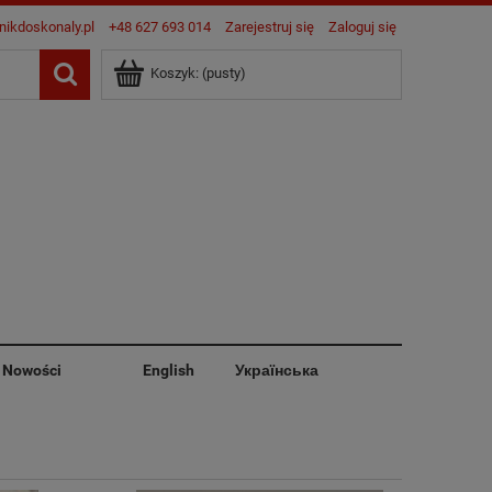
nikdoskonaly.pl
+48 627 693 014
Zarejestruj się
Zaloguj się
Koszyk:
(pusty)
Nowości
English
Українська