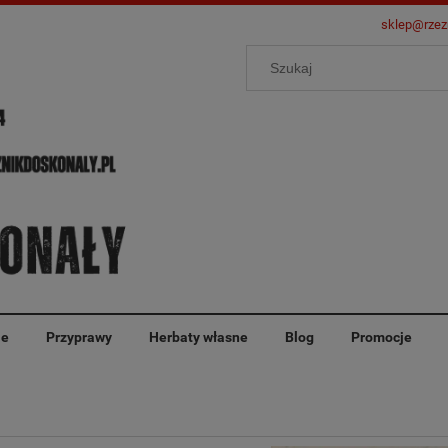
sklep@rzez
ie
Przyprawy
Herbaty własne
Blog
Promocje