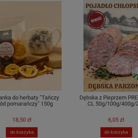
anka do herbaty "Tańczy
Dębska z Pieprzem P
ód pomarańczy" 150g
CL 50g/100g/400g/
18,50 zł
6,05 zł
do koszyka
do koszyka