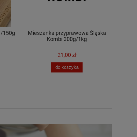
g/150g
Mieszanka przyprawowa Śląska
Jelita 
Kombi 300g/1kg
21,00 zł
do koszyka