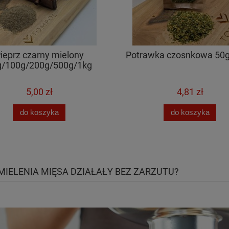
ieprz czarny mielony
Potrawka czosnkowa 50
g/100g/200g/500g/1kg
5,00 zł
4,81 zł
do koszyka
do koszyka
MIELENIA MIĘSA DZIAŁAŁY BEZ ZARZUTU?