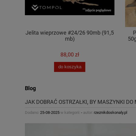
na soli
Jelita wieprzowe #24/26 90mb (91,5
P
/1kg
mb)
50
88,00 zł
do koszyka
Blog
JAK DOBRAĆ OSTRZAŁKI, BY MASZYNKI DO 
Dodano:
25-08-2025
w kategorii:
-
autor:
rzeznikdoskonaly.pl