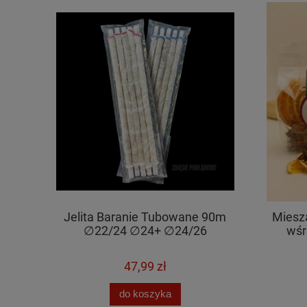
Jelita Baranie Tubowane 90m
Miesz
∅22/24 ∅24+ ∅24/26
wśr
47,99 zł
do koszyka