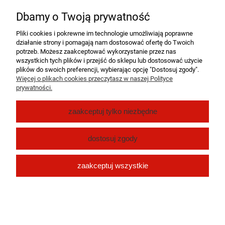
Nie znaleziono produktów spełniających podane kryteria.
Dbamy o Twoją prywatność
Pomoc
Pliki cookies i pokrewne im technologie umożliwiają poprawne
działanie strony i pomagają nam dostosować ofertę do Twoich
Moje konto
potrzeb. Możesz zaakceptować wykorzystanie przez nas
wszystkich tych plików i przejść do sklepu lub dostosować użycie
plików do swoich preferencji, wybierając opcję "Dostosuj zgody".
Płatności i dostawa
Więcej o plikach cookies przeczytasz w naszej Polityce
prywatności.
O nas
zaakceptuj tylko niezbędne
pokaż pełną wersję strony
dostosuj zgody
Sklep internetowy Shoper.pl
zaakceptuj wszystkie