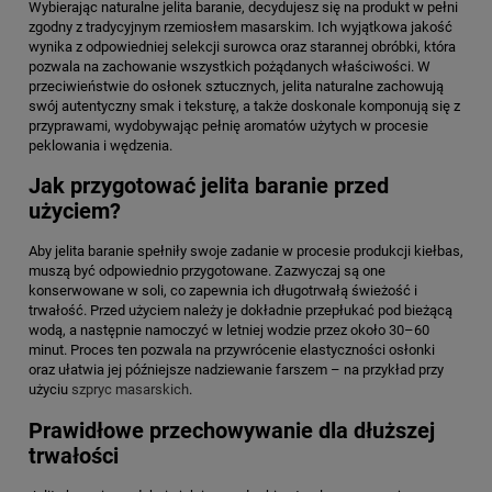
Wybierając naturalne jelita baranie, decydujesz się na produkt w pełni
zgodny z tradycyjnym rzemiosłem masarskim. Ich wyjątkowa jakość
wynika z odpowiedniej selekcji surowca oraz starannej obróbki, która
pozwala na zachowanie wszystkich pożądanych właściwości. W
przeciwieństwie do osłonek sztucznych, jelita naturalne zachowują
swój autentyczny smak i teksturę, a także doskonale komponują się z
przyprawami, wydobywając pełnię aromatów użytych w procesie
peklowania i wędzenia.
Jak przygotować jelita baranie przed
użyciem?
Aby jelita baranie spełniły swoje zadanie w procesie produkcji kiełbas,
muszą być odpowiednio przygotowane. Zazwyczaj są one
konserwowane w soli, co zapewnia ich długotrwałą świeżość i
trwałość. Przed użyciem należy je dokładnie przepłukać pod bieżącą
wodą, a następnie namoczyć w letniej wodzie przez około 30–60
minut. Proces ten pozwala na przywrócenie elastyczności osłonki
oraz ułatwia jej późniejsze nadziewanie farszem – na przykład przy
użyciu
szpryc masarskich
.
Prawidłowe przechowywanie dla dłuższej
trwałości