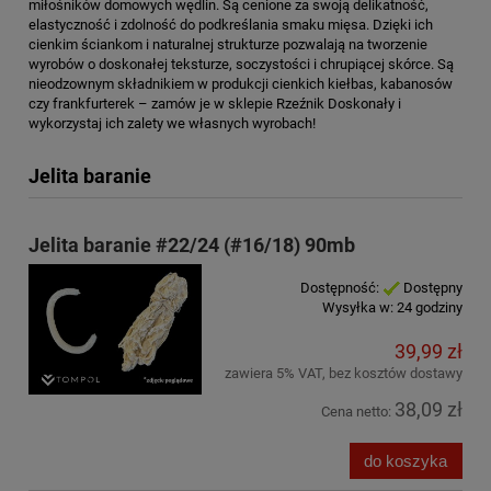
miłośników domowych wędlin. Są cenione za swoją delikatność,
elastyczność i zdolność do podkreślania smaku mięsa. Dzięki ich
cienkim ściankom i naturalnej strukturze pozwalają na tworzenie
wyrobów o doskonałej teksturze, soczystości i chrupiącej skórce. Są
nieodzownym składnikiem w produkcji cienkich kiełbas, kabanosów
czy frankfurterek – zamów je w sklepie Rzeźnik Doskonały i
wykorzystaj ich zalety we własnych wyrobach!
Jelita baranie
Jelita baranie #22/24 (#16/18) 90mb
Dostępność:
Dostępny
Wysyłka w:
24 godziny
39,99 zł
zawiera 5% VAT, bez kosztów dostawy
38,09 zł
Cena netto:
do koszyka