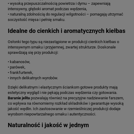
• wysoką przepuszczalnością powietrza i dymu – zapewniają
intensywny, głęboki aromat podczas wędzenia,
• naturalną zdolnością do regulacji wilgotności – pomagają utrzymać
soczystość mięsa i pełnię smaku.
Idealne do cienkich i aromatycznych kiełbas
Osłonki tego typu są niezastąpione w produkcji cienkich kiełbas o
intensywnym smaku i przyjemnej, zwartej strukturze. Doskonale
sprawdzają się przy produkcji:
• kabanosów,
• parówek,
• frankfurterek,
• innych delikatnych wyrobów.
Dzięki delikatnym i elastycznym ściankom gotowe produkty mają
estetyczny wygląd i nie pękają podczas wędzenia czy gotowania.
Baranie jelita
pozwalają również na precyzyjne nadziewanie farszem,
co wpływa na równomierny rozkład składników i gwarantuje wysoką
jakość wędlin. Ich zastosowanie w rzemieślniczej produkcji dodaje
wyrobom niepowtarzalnego smaku i autentyczności.
Naturalność i jakość w jednym