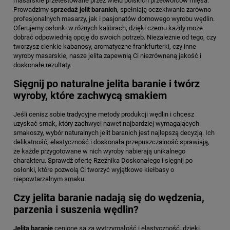
masarskie przetestowane przez wielu polskich przetwórców mięsa.
Prowadzimy
sprzedaż jelit baranich
, spełniają oczekiwania zarówno
profesjonalnych masarzy, jak i pasjonatów domowego wyrobu wędlin.
Oferujemy osłonki w różnych kalibrach, dzięki czemu każdy może
dobrać odpowiednią opcję do swoich potrzeb. Niezależnie od tego, czy
tworzysz cienkie kabanosy, aromatyczne frankfurterki, czy inne
wyroby masarskie, nasze jelita zapewnią Ci niezrównaną jakość i
doskonałe rezultaty.
Sięgnij po naturalne jelita baranie i twórz
wyroby, które zachwycą smakiem
Jeśli cenisz sobie tradycyjne metody produkcji wędlin i chcesz
uzyskać smak, który zachwyci nawet najbardziej wymagających
smakoszy, wybór naturalnych jelit baranich jest najlepszą decyzją. Ich
delikatność, elastyczność i doskonała przepuszczalność sprawiają,
że każde przygotowane w nich wyroby nabierają unikalnego
charakteru. Sprawdź ofertę Rzeźnika Doskonałego i sięgnij po
osłonki, które pozwolą Ci tworzyć wyjątkowe kiełbasy o
niepowtarzalnym smaku.
Czy jelita baranie nadają się do wędzenia,
parzenia i suszenia wędlin?
Jelita baranie
cenione są za wytrzymałość i elastyczność, dzięki