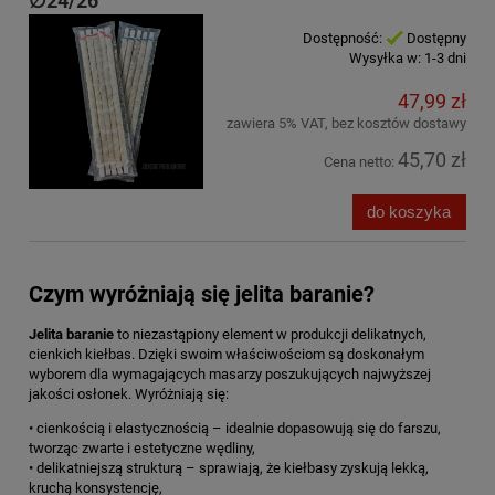
∅24/26
Dostępność:
Dostępny
Wysyłka w:
1-3 dni
47,99 zł
zawiera 5% VAT, bez kosztów dostawy
45,70 zł
Cena netto:
do koszyka
Czym wyróżniają się jelita baranie?
Jelita baranie
to niezastąpiony element w produkcji delikatnych,
cienkich kiełbas. Dzięki swoim właściwościom są doskonałym
wyborem dla wymagających masarzy poszukujących najwyższej
jakości osłonek. Wyróżniają się:
• cienkością i elastycznością – idealnie dopasowują się do farszu,
tworząc zwarte i estetyczne wędliny,
• delikatniejszą strukturą – sprawiają, że kiełbasy zyskują lekką,
kruchą konsystencję,