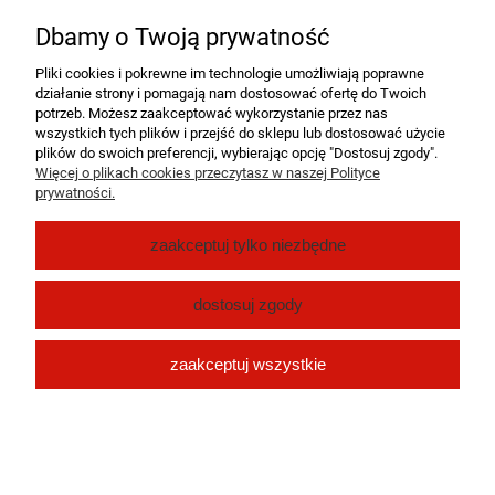
Nie znaleziono produktów spełniających podane kryteria.
Dbamy o Twoją prywatność
Pomoc
Pliki cookies i pokrewne im technologie umożliwiają poprawne
działanie strony i pomagają nam dostosować ofertę do Twoich
Moje konto
potrzeb. Możesz zaakceptować wykorzystanie przez nas
wszystkich tych plików i przejść do sklepu lub dostosować użycie
plików do swoich preferencji, wybierając opcję "Dostosuj zgody".
Płatności i dostawa
Więcej o plikach cookies przeczytasz w naszej Polityce
prywatności.
O nas
zaakceptuj tylko niezbędne
pokaż pełną wersję strony
dostosuj zgody
Sklep internetowy Shoper.pl
zaakceptuj wszystkie