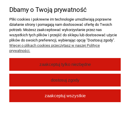
Nie znaleziono produktów spełniających podane kryteria.
Dbamy o Twoją prywatność
Pomoc
Pliki cookies i pokrewne im technologie umożliwiają poprawne
działanie strony i pomagają nam dostosować ofertę do Twoich
Moje konto
potrzeb. Możesz zaakceptować wykorzystanie przez nas
wszystkich tych plików i przejść do sklepu lub dostosować użycie
plików do swoich preferencji, wybierając opcję "Dostosuj zgody".
Płatności i dostawa
Więcej o plikach cookies przeczytasz w naszej Polityce
prywatności.
O nas
zaakceptuj tylko niezbędne
pokaż pełną wersję strony
dostosuj zgody
Sklep internetowy Shoper.pl
zaakceptuj wszystkie