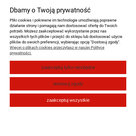
Nie znaleziono produktów spełniających podane kryteria.
Dbamy o Twoją prywatność
Pomoc
Pliki cookies i pokrewne im technologie umożliwiają poprawne
działanie strony i pomagają nam dostosować ofertę do Twoich
Moje konto
potrzeb. Możesz zaakceptować wykorzystanie przez nas
wszystkich tych plików i przejść do sklepu lub dostosować użycie
plików do swoich preferencji, wybierając opcję "Dostosuj zgody".
Płatności i dostawa
Więcej o plikach cookies przeczytasz w naszej Polityce
prywatności.
O nas
zaakceptuj tylko niezbędne
pokaż pełną wersję strony
dostosuj zgody
Sklep internetowy Shoper.pl
zaakceptuj wszystkie