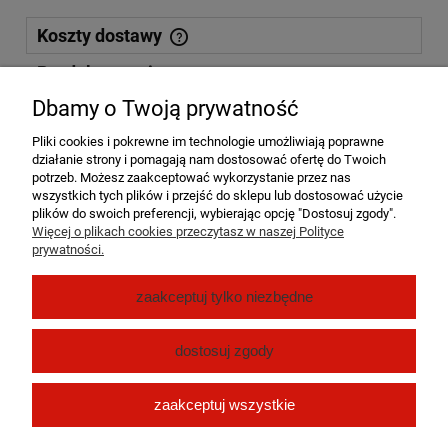
Koszty dostawy
Cena nie zawiera ewentualnych kosztów płatności
Produkty powiązane
Dbamy o Twoją prywatność
Kurier DPD
15,00 zł
Pliki cookies i pokrewne im technologie umożliwiają poprawne
działanie strony i pomagają nam dostosować ofertę do Twoich
Paczkomat InPost 24/7
15,00 zł
potrzeb. Możesz zaakceptować wykorzystanie przez nas
wszystkich tych plików i przejść do sklepu lub dostosować użycie
plików do swoich preferencji, wybierając opcję "Dostosuj zgody".
Odbiór osobisty Dębe Kolonia
((Dębe Kolonia 8a,
0,00 zł
Więcej o plikach cookies przeczytasz w naszej Polityce
Dębe Kolonia 62-860))
prywatności.
Pomoc
zaakceptuj tylko niezbędne
Moje konto
dostosuj zgody
Płatności i dostawa
zaakceptuj wszystkie
O nas