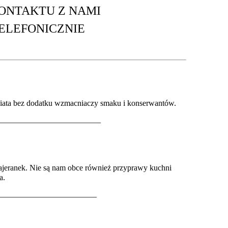
ONTAKTU Z NAMI
ELEFONICZNIE
iata bez dodatku wzmacniaczy smaku i konserwantów.
_________________________
ajeranek.
Nie są nam obce również przyprawy kuchni
a.
________________________