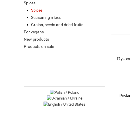
Spices
Spices
Seasoning mixes
Grains, seeds and dried fruits
For vegans
New products
Products on sale
Dyspon
Posia