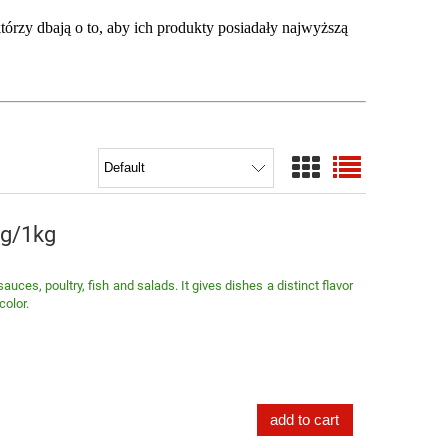
rzy dbają o to, aby ich produkty posiadały najwyższą
0g/1kg
auces, poultry, fish and salads. It gives dishes a distinct flavor
color.
add to cart