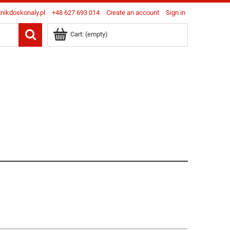
nikdoskonaly.pl
+48 627 693 014
Create an account
Sign in
Cart:
(empty)