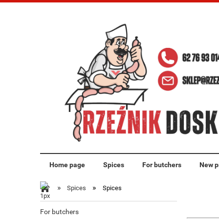
Home page
Spices
For butchers
New p
»
»
Spices
Spices
For butchers