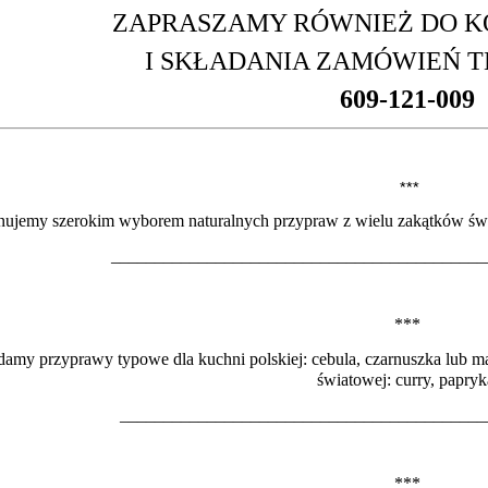
ZAPRASZAMY RÓWNIEŻ DO K
I SKŁADANIA ZAMÓWIEŃ T
609-121-009
***
ujemy szerokim wyborem naturalnych przypraw z wielu zakątków św
___________________________________________
***
damy przyprawy typowe dla kuchni polskiej: cebula, czarnuszka lub m
światowej: curry, papryk
__________________________________________
***