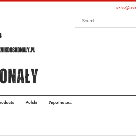
sklep@rzez
roducts
Polski
Українська