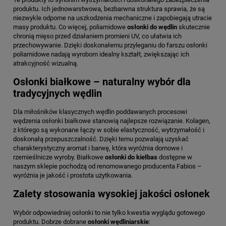
produktu. Ich jednowarstwowa, bezbarwna struktura sprawia, że są
niezwykle odporne na uszkodzenia mechaniczne i zapobiegają utracie
masy produktu. Co więcej, poliamidowe
osłonki do wędlin
skutecznie
chronią mięso przed działaniem promieni UV, co ułatwia ich
przechowywanie. Dzięki doskonałemu przyleganiu do farszu osłonki
poliamidowe nadają wyrobom idealny kształt, zwiększając ich
atrakcyjność wizualną.
Osłonki białkowe – naturalny wybór dla
tradycyjnych wędlin
Dla miłośników klasycznych wędlin poddawanych procesowi
wędzenia osłonki białkowe stanowią najlepsze rozwiązanie. Kolagen,
z którego są wykonane łączy w sobie elastyczność, wytrzymałość i
doskonałą przepuszczalność. Dzięki temu pozwalają uzyskać
charakterystyczny aromat i barwę, która wyróżnia domowe i
rzemieślnicze wyroby. Białkowe
osłonki do kiełbas
dostępne w
naszym sklepie pochodzą od renomowanego producenta Fabios –
wyróżnia je jakość i prostota użytkowania.
Zalety stosowania wysokiej jakości osłonek
Wybór odpowiedniej osłonki to nie tylko kwestia wyglądu gotowego
produktu. Dobrze dobrane
osłonki wędliniarskie
: