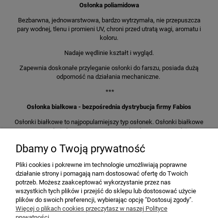
Osłonka poliamidowa
Bezbarwna, jednowarstwowa, bardzo wytrzymała, nie przepuszcza
pary wodnej, tlenu i promieni UV, chroni przed utratą wagi, aromatu i
koloru.
Nadaje wędlinie kształt i wygląd.
Zapewnia doskonałe przyleganie osłonki do farszu, posiada dużą
odporność na działania mechaniczne.
***
Osłonka białkowa - bezpośrednia dystrybucja firmy Fabios
Osłonki białkowe to najpopularniejszy typ osłonek. Osłonki białkowe
są wytrzymałe i elastyczne, tym samym bardzo proste i wydajne w
użyciu.
Dbamy o Twoją prywatność
Osłonki białkowe to opakowanie do kiełbas, które pozwala
wyeksponować atrakcyjny wygląd wędlin i zachęcić konsumentów do
Pliki cookies i pokrewne im technologie umożliwiają poprawne
zakupu.
działanie strony i pomagają nam dostosować ofertę do Twoich
potrzeb. Możesz zaakceptować wykorzystanie przez nas
***
wszystkich tych plików i przejść do sklepu lub dostosować użycie
plików do swoich preferencji, wybierając opcję "Dostosuj zgody".
Więcej o plikach cookies przeczytasz w naszej Polityce
prywatności.