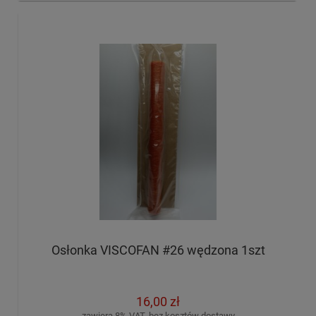
Osłonka VISCOFAN #26 wędzona 1szt
16,00 zł
zawiera 8% VAT, bez kosztów dostawy