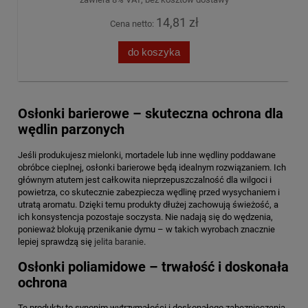
14,81 zł
Cena netto:
do koszyka
Osłonki barierowe – skuteczna ochrona dla
wędlin parzonych
Jeśli produkujesz mielonki, mortadele lub inne wędliny poddawane
obróbce cieplnej, osłonki barierowe będą idealnym rozwiązaniem. Ich
głównym atutem jest całkowita nieprzepuszczalność dla wilgoci i
powietrza, co skutecznie zabezpiecza wędlinę przed wysychaniem i
utratą aromatu. Dzięki temu produkty dłużej zachowują świeżość, a
ich konsystencja pozostaje soczysta. Nie nadają się do wędzenia,
ponieważ blokują przenikanie dymu – w takich wyrobach znacznie
lepiej sprawdzą się
jelita baranie
.
Osłonki poliamidowe – trwałość i doskonała
ochrona
Te produkty to synonim wytrzymałości i doskonałego zabezpieczenia