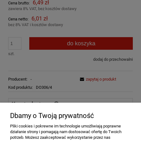
6,49 zł
Cena brutto:
zawiera 8% VAT, bez kosztów dostawy
6,01 zł
Cena netto:
bez 8% VAT i kosztów dostawy
do koszyka
szt.
dodaj do przechowalni
Producent:
-
zapytaj o produkt
Kod produktu:
DO306/4
Koszty dostawy
Cena nie zawiera ewentualnych kosztów płatności
Dbamy o Twoją prywatność
Kurier DPD
15,00 zł
Pliki cookies i pokrewne im technologie umożliwiają poprawne
działanie strony i pomagają nam dostosować ofertę do Twoich
Paczkomat InPost 24/7
15,00 zł
potrzeb. Możesz zaakceptować wykorzystanie przez nas