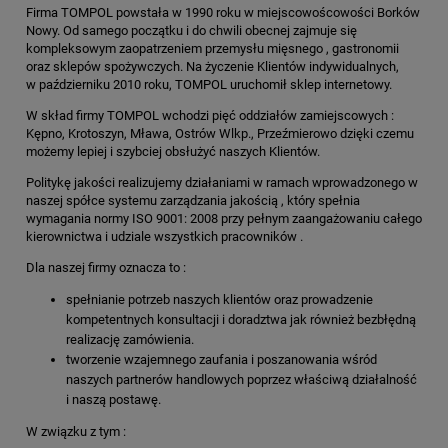
Firma TOMPOL powstała w 1990 roku w miejscowoścowości Borków
Nowy. Od samego początku i do chwili obecnej zajmuje się
kompleksowym zaopatrzeniem przemysłu mięsnego , gastronomii
oraz sklepów spożywczych. Na życzenie Klientów indywidualnych,
w październiku 2010 roku, TOMPOL uruchomił sklep internetowy.
W skład firmy TOMPOL wchodzi pięć oddziałów zamiejscowych :
Kępno, Krotoszyn, Mława, Ostrów Wlkp., Przeźmierowo dzięki czemu
możemy lepiej i szybciej obsłużyć naszych Klientów.
Politykę jakości realizujemy działaniami w ramach wprowadzonego w
naszej spółce systemu zarządzania jakością , który spełnia
wymagania normy ISO 9001: 2008 przy pełnym zaangażowaniu całego
kierownictwa i udziale wszystkich pracowników .
Dla naszej firmy oznacza to :
spełnianie potrzeb naszych klientów oraz prowadzenie
kompetentnych konsultacji i doradztwa jak również bezbłędną
realizację zamówienia.
tworzenie wzajemnego zaufania i poszanowania wśród
naszych partnerów handlowych poprzez właściwą działalność
i naszą postawę.
W związku z tym :