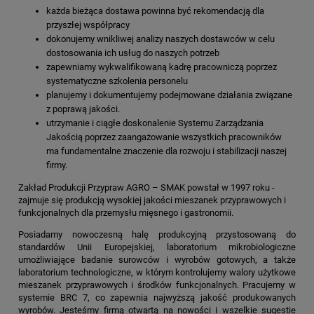
każda bieżąca dostawa powinna być rekomendacją dla
przyszłej współpracy
dokonujemy wnikliwej analizy naszych dostawców w celu
dostosowania ich usług do naszych potrzeb
zapewniamy wykwalifikowaną kadrę pracowniczą poprzez
systematyczne szkolenia personelu
planujemy i dokumentujemy podejmowane działania związane
z poprawą jakości.
utrzymanie i ciągłe doskonalenie Systemu Zarządzania
Jakością poprzez zaangażowanie wszystkich pracowników
ma fundamentalne znaczenie dla rozwoju i stabilizacji naszej
firmy.
Zakład Produkcji Przypraw AGRO – SMAK powstał w 1997 roku -
zajmuje się produkcją wysokiej jakości mieszanek przyprawowych i
funkcjonalnych dla przemysłu mięsnego i gastronomii.
Posiadamy nowoczesną halę produkcyjną przystosowaną do
standardów Unii Europejskiej, laboratorium mikrobiologiczne
umożliwiające badanie surowców i wyrobów gotowych, a także
laboratorium technologiczne, w którym kontrolujemy walory użytkowe
mieszanek przyprawowych i środków funkcjonalnych. Pracujemy w
systemie BRC 7, co zapewnia najwyższą jakość produkowanych
wyrobów. Jesteśmy firmą otwartą na nowości i wszelkie sugestie