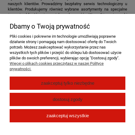
naszych klientów. Prowadzimy bezpłatny serwis technologiczny u
klientów. Produkujemy również wybrane asortymenty na specjalne
życzenia klientów i na ich wyłączność. Wszystkie mieszanki
przyprawowe i funkcjonalne powstające w naszych pracowniach
Dbamy o Twoją prywatność
przed wdrożeniem są testowane w skali półtechnicznej. Nasza
kontrola jakości praktycznie wyklucza możliwość popełnienia błędu
Pliki cookies i pokrewne im technologie umożliwiają poprawne
podczas procesu produkcji. Standaryzacja produktów wymaga od nas
działanie strony i pomagają nam dostosować ofertę do Twoich
używania do produkcji surowców najwyższej jakości. AGRO-SMAK
potrzeb. Możesz zaakceptować wykorzystanie przez nas
zaopatruje się w surowce do produkcji mieszanek i środków
wszystkich tych plików i przejść do sklepu lub dostosować użycie
funkcjonalnych tylko u sprawdzonych producentów – liderów w
plików do swoich preferencji, wybierając opcję "Dostosuj zgody".
swoich segmentach.
Więcej o plikach cookies przeczytasz w naszej Polityce
prywatności.
Pomoc
zaakceptuj tylko niezbędne
Moje konto
dostosuj zgody
Płatności i dostawa
zaakceptuj wszystkie
O nas