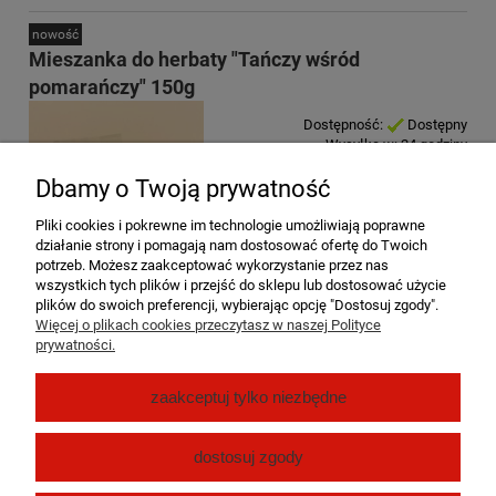
nowość
Mieszanka do herbaty "Tańczy wśród
pomarańczy" 150g
Dostępność:
Dostępny
Wysyłka w:
24 godziny
Dbamy o Twoją prywatność
18,50 zł
zawiera 8% VAT, bez kosztów dostawy
Pliki cookies i pokrewne im technologie umożliwiają poprawne
17,13 zł
działanie strony i pomagają nam dostosować ofertę do Twoich
Cena netto:
potrzeb. Możesz zaakceptować wykorzystanie przez nas
wszystkich tych plików i przejść do sklepu lub dostosować użycie
do koszyka
plików do swoich preferencji, wybierając opcję "Dostosuj zgody".
Więcej o plikach cookies przeczytasz w naszej Polityce
prywatności.
Pomoc
zaakceptuj tylko niezbędne
Moje konto
dostosuj zgody
Płatności i dostawa