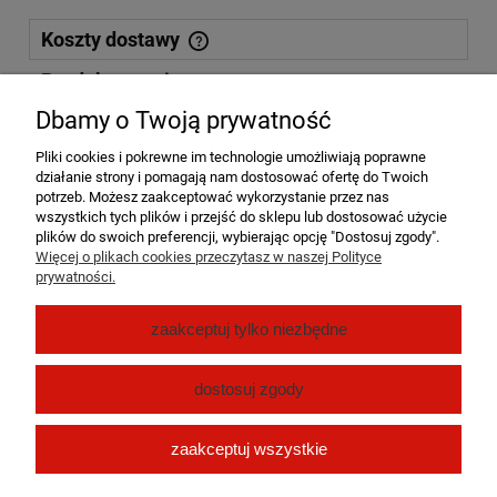
Koszty dostawy
Cena nie zawiera ewentualnych kosztów płatności
Produkty powiązane
Dbamy o Twoją prywatność
Kurier DPD
15,00 zł
Pliki cookies i pokrewne im technologie umożliwiają poprawne
działanie strony i pomagają nam dostosować ofertę do Twoich
Paczkomat InPost 24/7
15,00 zł
potrzeb. Możesz zaakceptować wykorzystanie przez nas
wszystkich tych plików i przejść do sklepu lub dostosować użycie
plików do swoich preferencji, wybierając opcję "Dostosuj zgody".
Odbiór osobisty Dębe Kolonia
((Dębe Kolonia 8a,
0,00 zł
Więcej o plikach cookies przeczytasz w naszej Polityce
Dębe Kolonia 62-860))
prywatności.
Pomoc
zaakceptuj tylko niezbędne
Moje konto
dostosuj zgody
Płatności i dostawa
zaakceptuj wszystkie
O nas