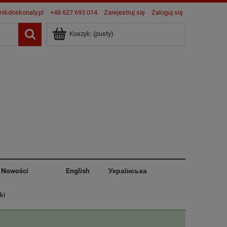
nikdoskonaly.pl
+48 627 693 014
Zarejestruj się
Zaloguj się
Koszyk:
(pusty)
Nowości
English
Українська
ki