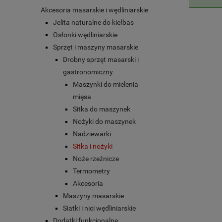
Akcesoria masarskie i wędliniarskie
Jelita naturalne do kiełbas
Osłonki wędliniarskie
Sprzęt i maszyny masarskie
Drobny sprzęt masarski i
gastronomiczny
Maszynki do mielenia
mięsa
Sitka do maszynek
Nożyki do maszynek
Nadziewarki
Sitka i nożyki
Noże rzeźnicze
Termometry
Akcesoria
Maszyny masarskie
Siatki i nici wędliniarskie
Dodatki funkcjonalne