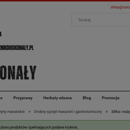
sklep@rzez
ie
Przyprawy
Herbaty własne
Blog
Promocje
»
»
zyny masarskie
Drobny sprzęt masarski i gastronomiczny
Sitka i noży
eziono produktów spełniających podane kryteria.