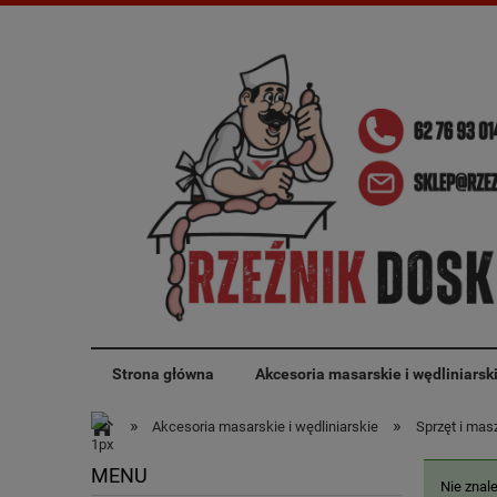
Strona główna
Akcesoria masarskie i wędliniarsk
»
»
Akcesoria masarskie i wędliniarskie
Sprzęt i mas
MENU
Nie znal