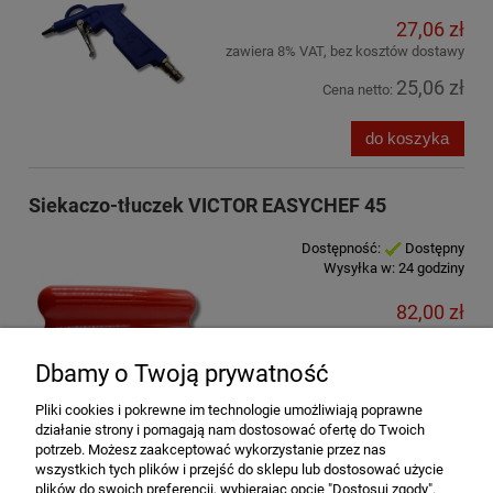
27,06 zł
zawiera 8% VAT, bez kosztów dostawy
25,06 zł
Cena netto:
do koszyka
Siekaczo-tłuczek VICTOR EASYCHEF 45
Dostępność:
Dostępny
Wysyłka w:
24 godziny
82,00 zł
zawiera 8% VAT, bez kosztów dostawy
75,93 zł
Dbamy o Twoją prywatność
Cena netto:
Pliki cookies i pokrewne im technologie umożliwiają poprawne
do koszyka
działanie strony i pomagają nam dostosować ofertę do Twoich
potrzeb. Możesz zaakceptować wykorzystanie przez nas
wszystkich tych plików i przejść do sklepu lub dostosować użycie
plików do swoich preferencji, wybierając opcję "Dostosuj zgody".