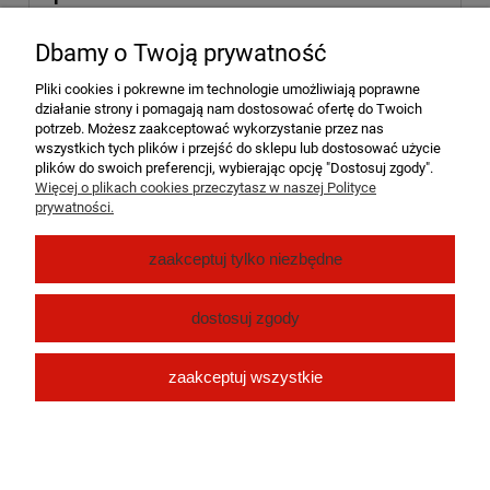
Parametry
Dbamy o Twoją prywatność
Koszty dostawy
Cena nie zawiera ewentualnych kosztów płatności
Pliki cookies i pokrewne im technologie umożliwiają poprawne
działanie strony i pomagają nam dostosować ofertę do Twoich
Produkty powiązane
potrzeb. Możesz zaakceptować wykorzystanie przez nas
wszystkich tych plików i przejść do sklepu lub dostosować użycie
plików do swoich preferencji, wybierając opcję "Dostosuj zgody".
Nadaje potrawom wyborny smak i aromat oraz piękną barwę. Może
Więcej o plikach cookies przeczytasz w naszej Polityce
być używana do potraw mięsnych, sosów, ryżu, drobiu oraz sałatek.
prywatności.
Pomoc
zaakceptuj tylko niezbędne
Moje konto
dostosuj zgody
Płatności i dostawa
zaakceptuj wszystkie
O nas
pokaż pełną wersję strony