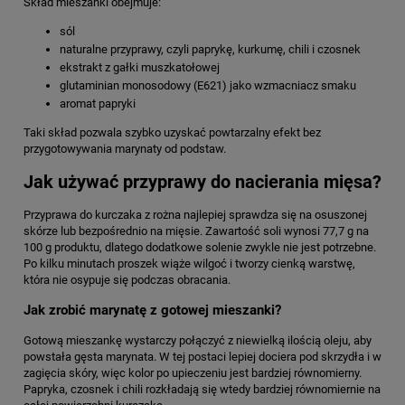
Skład mieszanki obejmuje:
sól
naturalne przyprawy, czyli paprykę, kurkumę, chili i czosnek
ekstrakt z gałki muszkatołowej
glutaminian monosodowy (E621) jako wzmacniacz smaku
aromat papryki
Taki skład pozwala szybko uzyskać powtarzalny efekt bez
przygotowywania marynaty od podstaw.
Jak używać przyprawy do nacierania mięsa?
Przyprawa do kurczaka z rożna najlepiej sprawdza się na osuszonej
skórze lub bezpośrednio na mięsie. Zawartość soli wynosi 77,7 g na
100 g produktu, dlatego dodatkowe solenie zwykle nie jest potrzebne.
Po kilku minutach proszek wiąże wilgoć i tworzy cienką warstwę,
która nie osypuje się podczas obracania.
Jak zrobić marynatę z gotowej mieszanki?
Gotową mieszankę wystarczy połączyć z niewielką ilością oleju, aby
powstała gęsta marynata. W tej postaci lepiej dociera pod skrzydła i w
zagięcia skóry, więc kolor po upieczeniu jest bardziej równomierny.
Papryka, czosnek i chili rozkładają się wtedy bardziej równomiernie na