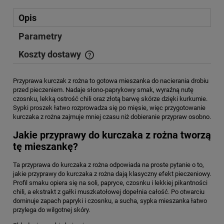
Opis
Parametry
Koszty dostawy
Cena nie zawiera ewentualnych kosztów płatności
Przyprawa kurczak z rożna to gotowa mieszanka do nacierania drobiu
przed pieczeniem. Nadaje słono-paprykowy smak, wyraźną nutę
czosnku, lekką ostrość chili oraz złotą barwę skórze dzięki kurkumie.
Sypki proszek łatwo rozprowadza się po mięsie, więc przygotowanie
kurczaka z rożna zajmuje mniej czasu niż dobieranie przypraw osobno.
Jakie przyprawy do kurczaka z rożna tworzą
tę mieszankę?
Ta przyprawa do kurczaka z rożna odpowiada na proste pytanie o to,
jakie przyprawy do kurczaka z rożna dają klasyczny efekt pieczeniowy.
Profil smaku opiera się na soli, papryce, czosnku i lekkiej pikantności
chili, a ekstrakt z gałki muszkatołowej dopełnia całość. Po otwarciu
dominuje zapach papryki i czosnku, a sucha, sypka mieszanka łatwo
przylega do wilgotnej skóry.