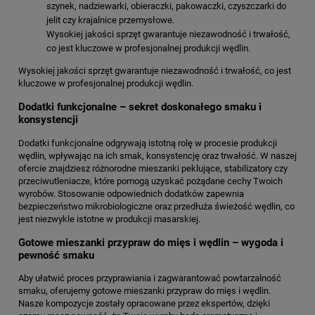
szynek, nadziewarki, obieraczki, pakowaczki, czyszczarki do
jelit czy krajalnice przemysłowe.
Wysokiej jakości sprzęt gwarantuje niezawodność i trwałość,
co jest kluczowe w profesjonalnej produkcji wędlin.
Wysokiej jakości sprzęt gwarantuje niezawodność i trwałość, co jest
kluczowe w profesjonalnej produkcji wędlin.
Dodatki funkcjonalne – sekret doskonałego smaku i
konsystencji
Dodatki funkcjonalne odgrywają istotną rolę w procesie produkcji
wędlin, wpływając na ich smak, konsystencję oraz trwałość. W naszej
ofercie znajdziesz różnorodne mieszanki peklujące, stabilizatory czy
przeciwutleniacze, które pomogą uzyskać pożądane cechy Twoich
wyrobów. Stosowanie odpowiednich dodatków zapewnia
bezpieczeństwo mikrobiologiczne oraz przedłuża świeżość wędlin, co
jest niezwykle istotne w produkcji masarskiej.
Gotowe mieszanki przypraw do mięs i wędlin – wygoda i
pewność smaku
Aby ułatwić proces przyprawiania i zagwarantować powtarzalność
smaku, oferujemy gotowe mieszanki przypraw do mięs i wędlin.
Nasze kompozycje zostały opracowane przez ekspertów, dzięki