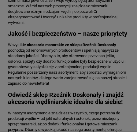
czemu masz pewność, że Twoje wyroby będą aromatyczne i
smaczne. Wśród naszych propozycji znajdziesz mieszanki
dedykowane różnym rodzajom wędlin, co pozwoli Ci
eksperymentować i tworzyć unikalne produkty w profesjonalnej
wytwórni.
Jakość i bezpieczeństwo – nasze priorytety
Wszystkie
akcesoria masarskie ze sklepu Rzeźnik Doskonały
pochodzą od renomowanych producentów i spełniają najwyższe
standardy jakości. Dbamy o to, aby oferowane przez nas jelita,
osłonki, sprzęty czy dodatki funkcjonalne były bezpieczne w użyciu i
gwarantowały satysfakcję z profesjonalnej produkcji wędlin.
Regularnie poszerzamy nasz asortyment, aby sprostać wymaganiom
naszych klientów, dlatego warto zarejestrować się na naszej stronie i
zapisać do newslettera!
Odwiedź sklep Rzeźnik Doskonały i znajdź
akcesoria wędliniarskie idealne dla siebie!
W naszym asortymencie znajdziesz wszystko, czego potrzeba do
produkcji wędlin – od jelit naturalnych i osłonek, przez niezbędny
sprzęt masarski, aż po dodatki funkcjonalne i gotowe mieszanki
przypraw. Dbamy o wysoką jakość naszego asortymentu, oferując
produkty, które spełniają oczekiwania profesjonalistów, a także