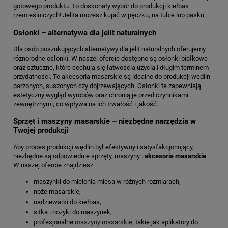
gotowego produktu. To doskonały wybór do produkcji kiełbas
rzemieślniczych! Jelita możesz kupić w pęczku, na tubie lub pasku.
Osłonki – alternatywa dla jelit naturalnych
Dla osób poszukujących alternatywy dla jelit naturalnych oferujemy
różnorodne osłonki. W naszej ofercie dostępne są osłonki białkowe
oraz sztuczne, które cechują się łatwością użycia i długim terminem
przydatności. Te akcesoria masarskie są idealne do produkcji wędlin
parzonych, suszonych czy dojrzewających. Osłonki te zapewniają
estetyczny wygląd wyrobów oraz chronią je przed czynnikami
zewnętrznymi, co wpływa na ich trwałość i jakość.
Sprzęt i maszyny masarskie – niezbędne narzędzia w
Twojej produkcji
Aby proces produkcji wędlin był efektywny i satysfakcjonujący,
niezbędne są odpowiednie sprzęty, maszyny i
akcesoria masarskie
.
W naszej ofercie znajdziesz:
maszynki do mielenia mięsa w różnych rozmiarach,
noże masarskie,
nadziewarki do kiełbas,
sitka i nożyki do maszynek,
profesjonalne
maszyny masarskie
, takie jak aplikatory do