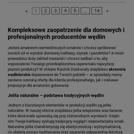
«
1
2
3
4
5
...
14
»
Kompleksowe zaopatrzenie dla domowych i
profesjonalnych producentów wędlin
Jesteś amatorem rzemieślniczych smaków i chcesz spróbować
swoich sił w wyrobie domowej kiełbasy, szynek i pasztetów? A może
prowadzisz duży zakład masarski i chcesz zadbać o to, aby
wyposażenie Twojego przedsiębiorstwa zapewniało najwyższy
poziom produkcji? W sklepie Rzeźnik Doskonały znajdziesz
akcesoria
wędliniarskie
dopasowane do Twoich potrzeb – w sprzedaży mamy
zarówno szeroką ofertę dla klienta profesjonalnego, jak i ciekawe
propozycje dla amatorów gotowania.
Jelita naturalne – podstawa tradycyjnych wędlin
Jednym z kluczowych elementów w produkcji wędlin są jelita
naturalne. W naszej ofercie znajdziesz jelita wieprzowe oraz baranie,
które doskonale sprawdzą się przy różnorodnych wyrobach. Dzięki
nim Twoje kiełbasy zyskają tradycyjny wygląd i niepowtarzalny smak.
Naturalne jelita charakteryzują się elastycznością i wytrzymałością,
co ułatwia proces nadziewania oraz zapewnia odpowiednią teksturę