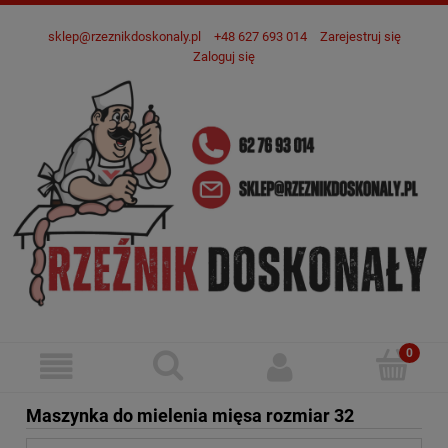
sklep@rzeznikdoskonaly.pl
+48 627 693 014
Zarejestruj się
Zaloguj się
Maszynka do mielenia mięsa rozmiar 32