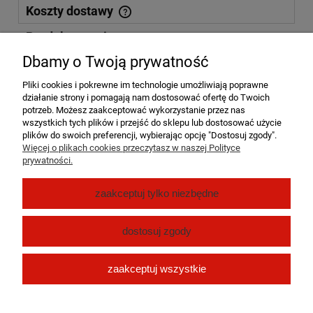
Koszty dostawy
Cena nie zawiera ewentualnych kosztów płatności
Produkty powiązane
Dbamy o Twoją prywatność
Kurier DPD
0,00 zł
Pliki cookies i pokrewne im technologie umożliwiają poprawne
działanie strony i pomagają nam dostosować ofertę do Twoich
Paczkomat InPost 24/7
0,00 zł
potrzeb. Możesz zaakceptować wykorzystanie przez nas
wszystkich tych plików i przejść do sklepu lub dostosować użycie
plików do swoich preferencji, wybierając opcję "Dostosuj zgody".
Odbiór osobisty Dębe Kolonia
((Dębe Kolonia 8a,
0,00 zł
Więcej o plikach cookies przeczytasz w naszej Polityce
Dębe Kolonia 62-860))
prywatności.
Pomoc
zaakceptuj tylko niezbędne
Moje konto
dostosuj zgody
Płatności i dostawa
zaakceptuj wszystkie
O nas