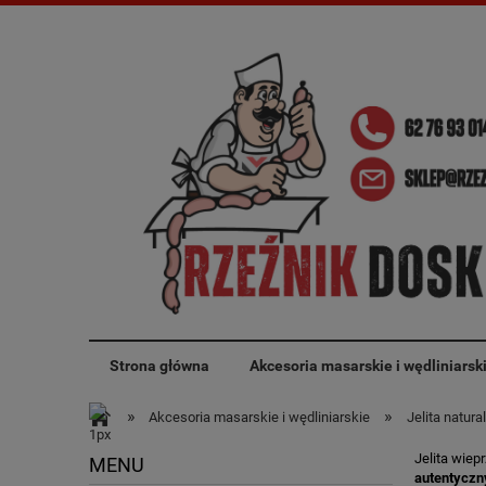
Strona główna
Akcesoria masarskie i wędliniarsk
»
»
Akcesoria masarskie i wędliniarskie
Jelita natura
Jelita wiep
MENU
autentyczn