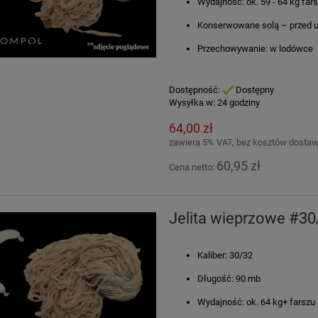
Wydajność: ok. 59 - 64 kg far
Konserwowane solą – przed u
Przechowywanie: w lodówce
Dostępność:
Dostępny
Wysyłka w:
24 godziny
64,00 zł
zawiera 5% VAT, bez kosztów dosta
60,95 zł
Cena netto:
Jelita wieprzowe #3
Kaliber: 30/32
Długość: 90 mb
Wydajność: ok. 64 kg+ farszu