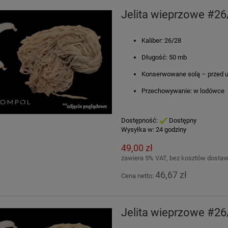
Jelita wieprzowe #2
Kaliber: 26/28
Długość: 50 mb
Konserwowane solą – przed u
Przechowywanie: w lodówce
Dostępność:
Dostępny
Wysyłka w:
24 godziny
49,00 zł
zawiera 5% VAT, bez kosztów dosta
46,67 zł
Cena netto:
Jelita wieprzowe #2