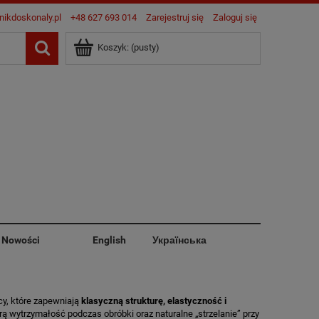
nikdoskonaly.pl
+48 627 693 014
Zarejestruj się
Zaloguj się
Koszyk:
(pusty)
Nowości
English
Українська
cy, które zapewniają
klasyczną strukturę, elastyczność i
ą wytrzymałość podczas obróbki oraz naturalne „strzelanie” przy