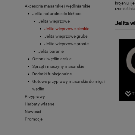
krojeniu i 
Akcesoria masarskie i wędliniarskie
rzemieślnic
Jelita naturalne do kiełbas
Jelita wieprzowe
Jelita 
Jelita wieprzowe cienkie
Jelita wieprzowe grube
Jelita wieprzowe proste
Jelita baranie
Osłonki wędliniarskie
Sprzęt i maszyny masarskie
Dodatki funkcjonalne
Gotowe przyprawy masarskie do mięs i
wędlin
Przyprawy
Herbaty własne
Nowości
Promocje