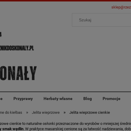
sklep@rzez
ie
Przyprawy
Herbaty własne
Blog
Promocje
»
»
lne do kiełbas
Jelita wieprzowe
Jelita wieprzowe cienkie
rzowe cienkie to naturalne osłonki przeznaczone do wyrobów o mniejszej średni
y smak wędlin
. W praktyce masarskiej cenione są za łatwość nadziewania, dobr