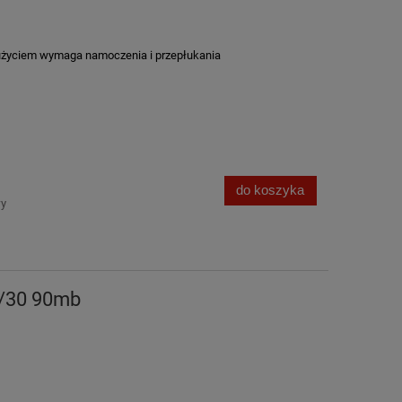
życiem wymaga namoczenia i przepłukania
do koszyka
wy
8/30 90mb