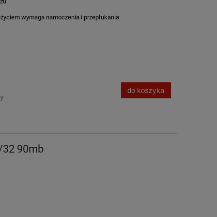
szu
życiem wymaga namoczenia i przepłukania
do koszyka
wy
0/32 90mb