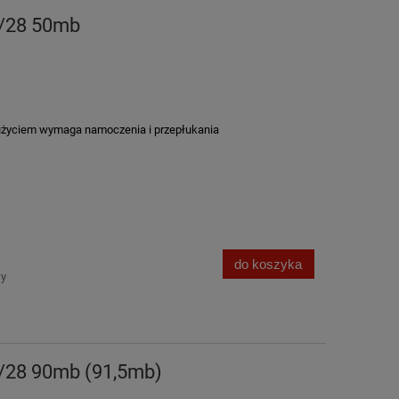
6/28 50mb
życiem wymaga namoczenia i przepłukania
do koszyka
wy
6/28 90mb (91,5mb)