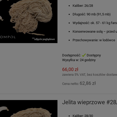
Kaliber: 26/28
Długość: 90 mb (91,5 mb)
Wydajność: ok. 57 - 61 kg far
Konserwowane solą – przed u
Przechowywanie: w lodówce
Dostępność:
Dostępny
Wysyłka w:
24 godziny
66,00 zł
zawiera 5% VAT, bez kosztów dosta
62,86 zł
Cena netto:
Jelita wieprzowe #2
Kaliber: 28/30