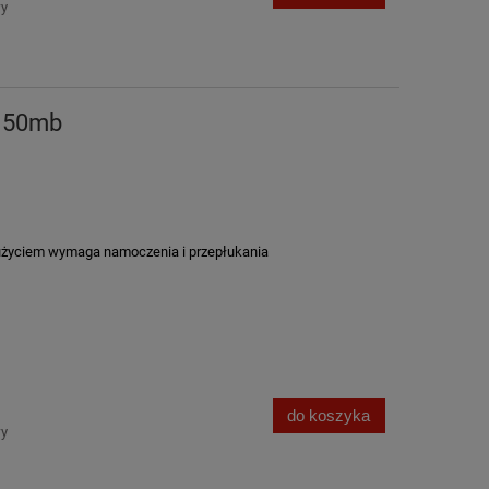
wy
6 50mb
życiem wymaga namoczenia i przepłukania
do koszyka
wy