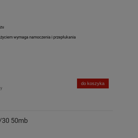
szu
życiem wymaga namoczenia i przepłukania
do koszyka
wy
8/30 50mb