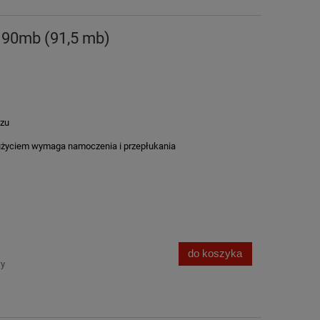
 90mb (91,5 mb)
szu
życiem wymaga namoczenia i przepłukania
do koszyka
wy