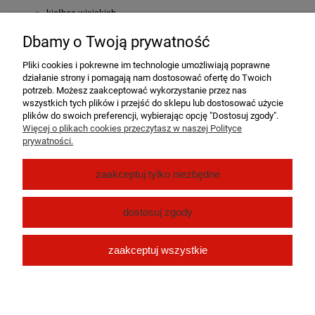
kiełbas wiejskich,
kiełbas parzonych i wędzonych (np. śląska, podwawelska),
Dbamy o Twoją prywatność
białej kiełbasy,
Pliki cookies i pokrewne im technologie umożliwiają poprawne
działanie strony i pomagają nam dostosować ofertę do Twoich
domowych i rzemieślniczych wyrobów mięsnych.
potrzeb. Możesz zaakceptować wykorzystanie przez nas
wszystkich tych plików i przejść do sklepu lub dostosować użycie
Postaw na jakość i tradycję – wybierz
jelita wieprzowe
, które są
plików do swoich preferencji, wybierając opcję "Dostosuj zgody".
podstawą doskonałych, domowych kiełbas o prawdziwym,
Więcej o plikach cookies przeczytasz w naszej Polityce
naturalnym smaku.
prywatności.
Pomoc
zaakceptuj tylko niezbędne
Moje konto
dostosuj zgody
Płatności i dostawa
zaakceptuj wszystkie
O nas
pokaż pełną wersję strony