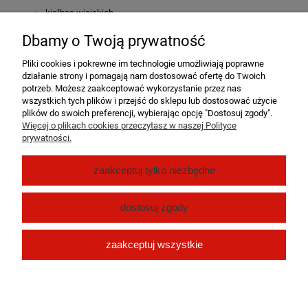
kiełbas wiejskich,
kiełbas parzonych i wędzonych (np. śląska, podwawelska),
Dbamy o Twoją prywatność
białej kiełbasy,
Pliki cookies i pokrewne im technologie umożliwiają poprawne
działanie strony i pomagają nam dostosować ofertę do Twoich
domowych i rzemieślniczych wyrobów mięsnych.
potrzeb. Możesz zaakceptować wykorzystanie przez nas
wszystkich tych plików i przejść do sklepu lub dostosować użycie
Postaw na jakość i tradycję – wybierz
jelita wieprzowe
, które są
plików do swoich preferencji, wybierając opcję "Dostosuj zgody".
podstawą doskonałych, domowych kiełbas o prawdziwym,
Więcej o plikach cookies przeczytasz w naszej Polityce
naturalnym smaku.
prywatności.
Pomoc
zaakceptuj tylko niezbędne
Moje konto
dostosuj zgody
Płatności i dostawa
zaakceptuj wszystkie
O nas
pokaż pełną wersję strony