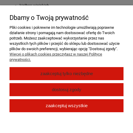
kiełbas wiejskich,
kiełbas parzonych i wędzonych (np. śląska, podwawelska),
Dbamy o Twoją prywatność
białej kiełbasy,
Pliki cookies i pokrewne im technologie umożliwiają poprawne
działanie strony i pomagają nam dostosować ofertę do Twoich
domowych i rzemieślniczych wyrobów mięsnych.
potrzeb. Możesz zaakceptować wykorzystanie przez nas
wszystkich tych plików i przejść do sklepu lub dostosować użycie
Postaw na jakość i tradycję – wybierz
jelita wieprzowe
, które są
plików do swoich preferencji, wybierając opcję "Dostosuj zgody".
podstawą doskonałych, domowych kiełbas o prawdziwym,
Więcej o plikach cookies przeczytasz w naszej Polityce
naturalnym smaku.
prywatności.
Pomoc
zaakceptuj tylko niezbędne
Moje konto
dostosuj zgody
Płatności i dostawa
zaakceptuj wszystkie
O nas
pokaż pełną wersję strony