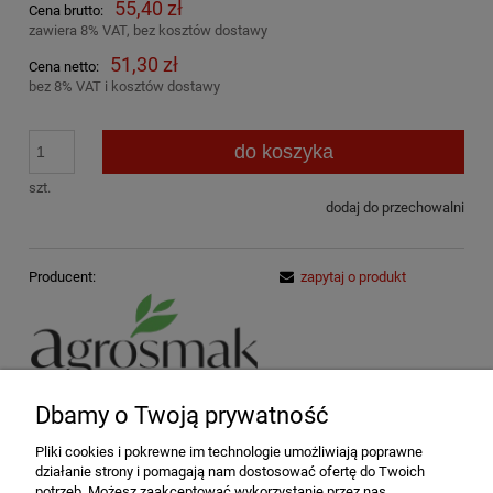
55,40 zł
Cena brutto:
zawiera 8% VAT, bez kosztów dostawy
51,30 zł
Cena netto:
bez 8% VAT i kosztów dostawy
do koszyka
szt.
dodaj do przechowalni
Producent:
zapytaj o produkt
Kod produktu:
AK029/1
Dbamy o Twoją prywatność
Opis
Pliki cookies i pokrewne im technologie umożliwiają poprawne
działanie strony i pomagają nam dostosować ofertę do Twoich
potrzeb. Możesz zaakceptować wykorzystanie przez nas