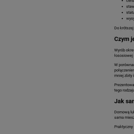
cena
staw
stat
wysy
Do krótszej
Czym je
Wyrób okreś
łososiowej 
W porównani
połączeniem
mniej zbity
Prezentowan
tego rodzaj
Jak sa
Domową lub
sama miesza
Praktyczny