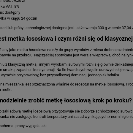
 netto: 79,20 zł
ka VAT: 8%
us: dostępny
łka w ciągu 24 godzin
 serii lub próby technologicznej dostępna jest także wersja 300 g w cenie 37,04 z
st metka łososiowa i czym różni się od klasyczne
lany jako metka łososiowa należy do grupy wyrobów z mięsa drobno rozdrobnion
barwie na przekroju. Najczęściej spotykana jest wersja wieprzowa, choć na ry
u z klasyczną metką i innymi wyrobami surowymi różni się głównie delikatniejs
 smaku, zapachu i konsystencji. Na tle twardszych wędlin surowych dojrzewa
 i wyraźnie przyprawiony, bez przypadkowej dominacji jednego składnika.
a mieszanka jest przeznaczona właśnie do receptur na metkę łososiową. Produ
u metki.
modzielnie zrobić metkę łososiową krok po kroku?
 zakładową metkę łososiową przygotowuje się z dobrze schłodzonego surowca
nka nie zastępuje kontroli temperatury ani zasad wynikających z norm higienic
 schemat pracy wygląda tak: