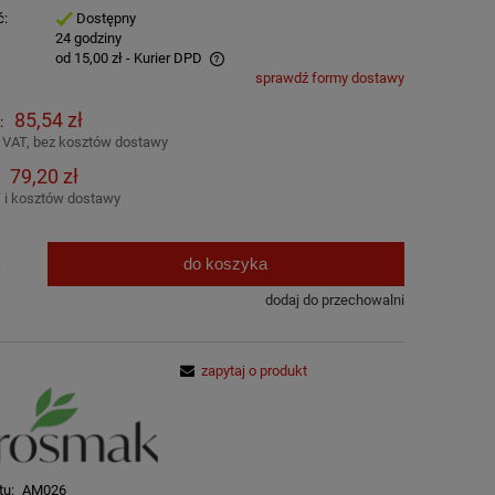
ć:
Dostępny
:
24 godziny
od 15,00 zł
- Kurier DPD
sprawdź formy dostawy
awiera ewentualnych kosztów
85,54 zł
:
 VAT, bez kosztów dostawy
79,20 zł
 i kosztów dostawy
do koszyka
.
dodaj do przechowalni
zapytaj o produkt
tu:
AM026