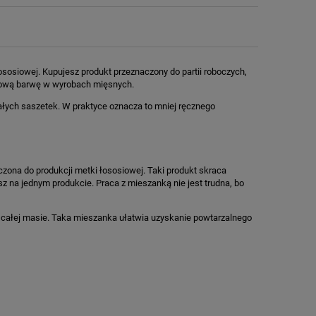
siowej. Kupujesz produkt przeznaczony do partii roboczych,
siową barwę w wyrobach mięsnych.
małych saszetek. W praktyce oznacza to mniej ręcznego
na do produkcji metki łososiowej. Taki produkt skraca
z na jednym produkcie. Praca z mieszanką nie jest trudna, bo
 całej masie. Taka mieszanka ułatwia uzyskanie powtarzalnego