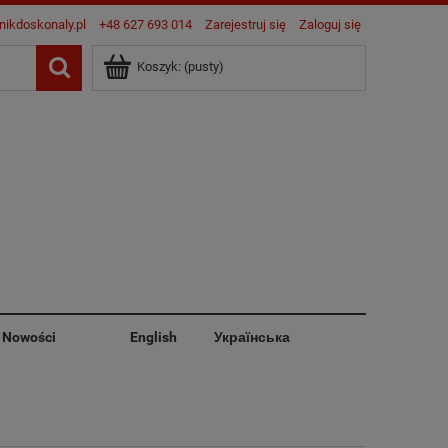
nikdoskonaly.pl
+48 627 693 014
Zarejestruj się
Zaloguj się
Koszyk:
(pusty)
Nowości
English
Українська