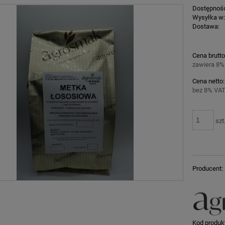
Dostępnoś
Wysyłka w
Dostawa:
Cena nie z
Cena brutto
płatności
zawiera 8%
Cena netto:
bez 8% VAT
szt
Producent:
Kod produk