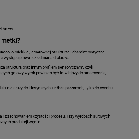
ł brutto.
j metki?
ego, o miękkiej, smarownej strukturze i charakterystycznej
nku występuje również odmiana drobiowa.
zą strukturą oraz innym profilem sensorycznym, czyli
jących gotowy wyrób powinien być łatwiejszy do smarowania,
kt nie służy do klasycznych kiełbas parzonych, tylko do wyrobu
 i z zachowaniem czystości procesu. Przy wyrobach surowych
znych produkcji wędlin.