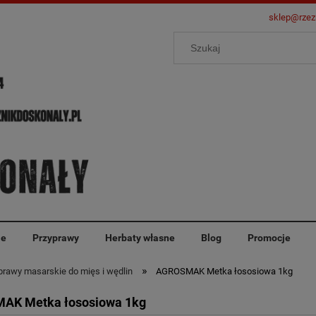
sklep@rzez
ie
Przyprawy
Herbaty własne
Blog
Promocje
»
rawy masarskie do mięs i wędlin
AGROSMAK Metka łososiowa 1kg
AK Metka łososiowa 1kg