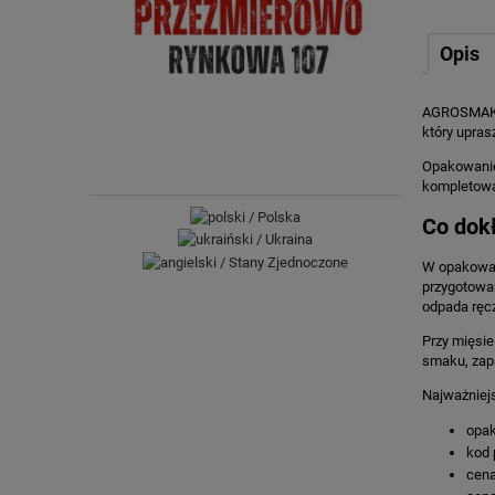
Opis
AGROSMAK M
który upra
Opakowanie 
kompletowan
Co dokł
W opakowan
przygotowan
odpada ręc
Przy mięsie
smaku, zapa
Najważniej
opak
kod 
cena