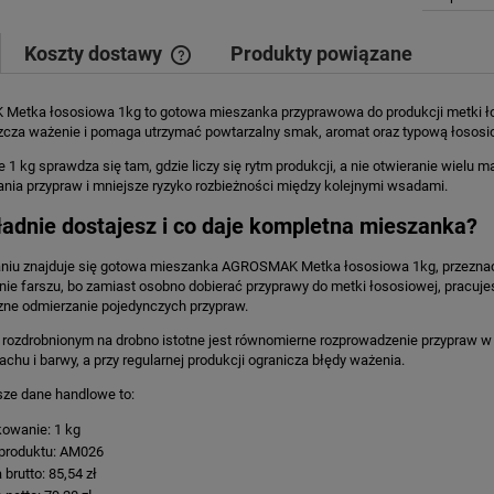
Koszty dostawy
Produkty powiązane
etka łososiowa 1kg to gotowa mieszanka przyprawowa do produkcji metki łoso
Cena nie zawiera ewentualnych kosztów
szcza ważenie i pomaga utrzymać powtarzalny smak, aromat oraz typową łoso
płatności
1 kg sprawdza się tam, gdzie liczy się rytm produkcji, a nie otwieranie wielu 
ia przypraw i mniejsze ryzyko rozbieżności między kolejnymi wsadami.
adnie dostajesz i co daje kompletna mieszanka?
iu znajduje się gotowa mieszanka AGROSMAK Metka łososiowa 1kg, przeznaczo
ie farszu, bo zamiast osobno dobierać przyprawy do metki łososiowej, pracujes
zne odmierzanie pojedynczych przypraw.
 rozdrobnionym na drobno istotne jest równomierne rozprowadzenie przypraw w
chu i barwy, a przy regularnej produkcji ogranicza błędy ważenia.
sze dane handlowe to:
owanie: 1 kg
produktu: AM026
 brutto: 85,54 zł