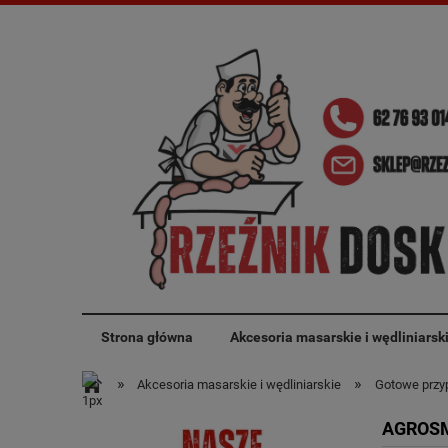
Strona główna
Akcesoria masarskie i wędliniarsk
»
»
Akcesoria masarskie i wędliniarskie
Gotowe przyp
AGROSM