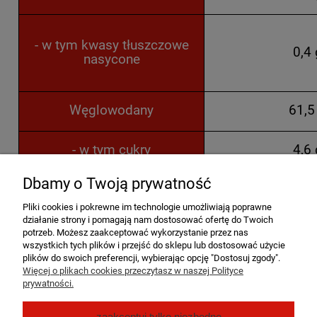
- w tym kwasy tłuszczowe
0,4 
nasycone
Węglowodany
61,5
- w tym cukry
4,6 
Dbamy o Twoją prywatność
Błonnik
0,7 
Pliki cookies i pokrewne im technologie umożliwiają poprawne
działanie strony i pomagają nam dostosować ofertę do Twoich
Białko
6,6 
potrzeb. Możesz zaakceptować wykorzystanie przez nas
wszystkich tych plików i przejść do sklepu lub dostosować użycie
plików do swoich preferencji, wybierając opcję "Dostosuj zgody".
Sól
23,1
Więcej o plikach cookies przeczytasz w naszej Polityce
prywatności.
Pomoc
zaakceptuj tylko niezbędne