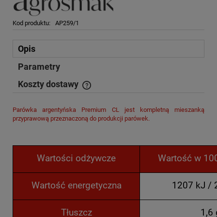
Kod produktu:
AP259/1
Opis
Parametry
Koszty dostawy
Cena nie zawiera ewentualnych kosztów płatności
Parówka argentyńska Premium CL jest kompletną mieszanką
przyprawową przeznaczoną do produkcji parówek.
Wartości odżywcze
Wartość w 10
Wartość energetyczna
1207 kJ / 
Tłuszcz
1,6 