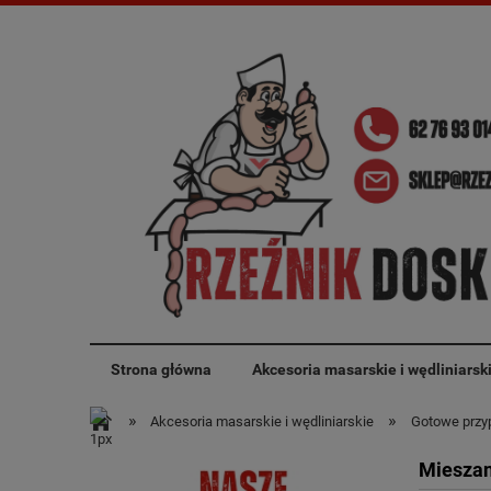
Strona główna
Akcesoria masarskie i wędliniarsk
»
»
Akcesoria masarskie i wędliniarskie
Gotowe przyp
Miesza