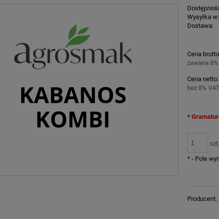
Dostępnoś
Wysyłka w
Dostawa:
Cena nie z
Cena brutto
płatności
zawiera 8%
Cena netto:
bez 8% VAT
*
Gramatur
szt
*
- Pole w
Producent: