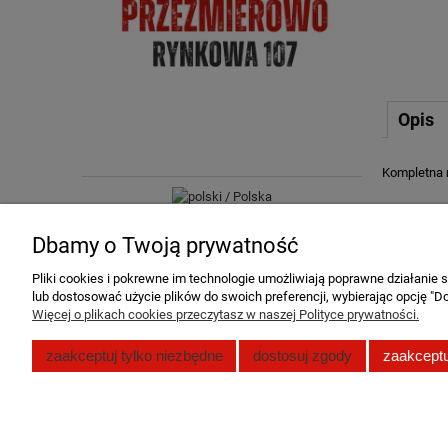
Opis
Kompletna 
Dbamy o Twoją prywatność
Pliki cookies i pokrewne im technologie umożliwiają poprawne działanie
lub dostosować użycie plików do swoich preferencji, wybierając opcję "Do
Więcej o plikach cookies przeczytasz w naszej Polityce prywatności.
Pomoc
Moje konto
zaakceptuj tylko niezbędne
dostosuj zgody
zaakceptu
Zwroty i reklamacje
Twoje zamó
Polityka prywatności
Ustawienia 
Regulamin