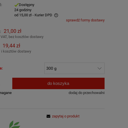
ć:
Dostępny
:
24 godziny
od 15,00 zł
- Kurier DPD
sprawdź formy dostawy
awiera ewentualnych kosztów
21,00 zł
:
 VAT, bez kosztów dostawy
19,44 zł
 i kosztów dostawy
a:
do koszyka
.
ymagane
dodaj do przechowalni
zapytaj o produkt