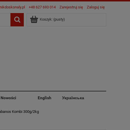
nikdoskonaly.pl
+48 627 693 014
Zarejestruj się
Zaloguj się
Koszyk:
(pusty)
Nowości
English
Українська
banos Kombi 300g/2kg