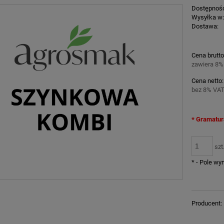
Dostępnoś
Wysyłka w
Dostawa:
Cena nie z
Cena brutto
płatności
zawiera 8%
Cena netto:
bez 8% VAT
*
Gramatur
szt
*
- Pole w
Producent: