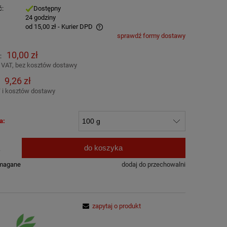
ć:
Dostępny
:
24 godziny
od 15,00 zł
- Kurier DPD
sprawdź formy dostawy
awiera ewentualnych kosztów
10,00 zł
:
 VAT, bez kosztów dostawy
9,26 zł
 i kosztów dostawy
a:
do koszyka
.
ymagane
dodaj do przechowalni
zapytaj o produkt