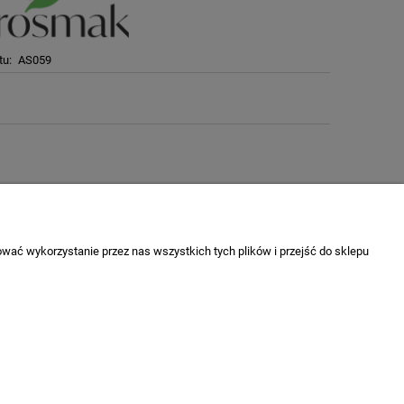
tu:
AS059
wać wykorzystanie przez nas wszystkich tych plików i przejść do sklepu
O nas
Kontakt
O firmie