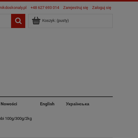
nikdoskonaly.pl
+48 627 693 014
Zarejestruj się
Zaloguj się
Koszyk:
(pusty)
Nowości
English
Українська
bi 100g/300g/2kg