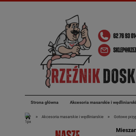
Strona główna
Akcesoria masarskie i wędliniarsk
»
»
Akcesoria masarskie i wędliniarskie
Gotowe przyp
Mieszan