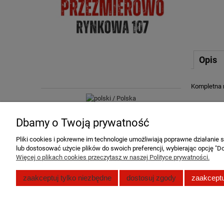
Opis
Kompletna 
Dbamy o Twoją prywatność
Pliki cookies i pokrewne im technologie umożliwiają poprawne działanie
lub dostosować użycie plików do swoich preferencji, wybierając opcję "Do
Więcej o plikach cookies przeczytasz w naszej Polityce prywatności.
Pomoc
Moje konto
zaakceptuj tylko niezbędne
dostosuj zgody
zaakceptu
Zwroty i reklamacje
Twoje zamó
Polityka prywatności
Ustawienia 
Regulamin