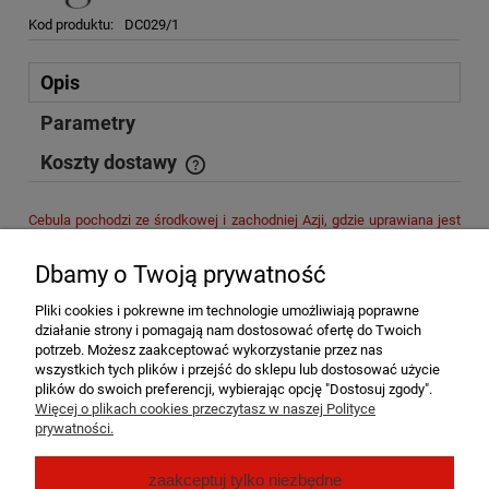
Kod produktu:
DC029/1
Opis
Parametry
Koszty dostawy
Cena nie zawiera ewentualnych kosztów płatności
Cebula pochodzi ze środkowej i zachodniej Azji, gdzie uprawiana jest
od ponad 4 tysięcy lat. Charakterystyczny zapach i ostry palący smak
zawdzięcza substancjom zawierającym siarkę. Dzięki temu posiada
Dbamy o Twoją prywatność
działanie bakteriobójcze. Cebulę można dodawać do wszystkich
potraw z wyjątkiem dań słodkich. Susz z powodzeniem zastępuje
Pliki cookies i pokrewne im technologie umożliwiają poprawne
cebulę surową, od której odznacza się głębszym smakiem i o wiele
działanie strony i pomagają nam dostosować ofertę do Twoich
lepszym zapachem, z 10 dag suszu po namoczeniu uzyskuje ise 40
potrzeb. Możesz zaakceptować wykorzystanie przez nas
dag produktu.
wszystkich tych plików i przejść do sklepu lub dostosować użycie
plików do swoich preferencji, wybierając opcję "Dostosuj zgody".
Surowiec zawiera naturalnie występujące w warzywie związki
Więcej o plikach cookies przeczytasz w naszej Polityce
siarki.
prywatności.
Pomoc
zaakceptuj tylko niezbędne