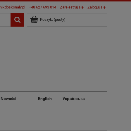
nikdoskonaly.pl
+48 627 693 014
Zarejestruj się
Zaloguj się
Koszyk:
(pusty)
Nowości
English
Українська