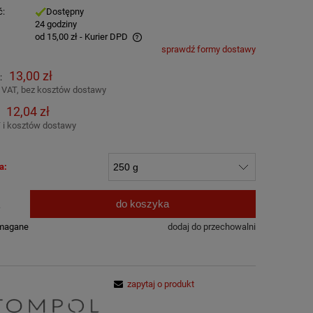
ć:
Dostępny
:
24 godziny
od 15,00 zł
- Kurier DPD
sprawdź formy dostawy
awiera ewentualnych kosztów
13,00 zł
:
 VAT, bez kosztów dostawy
12,04 zł
 i kosztów dostawy
a:
do koszyka
.
ymagane
dodaj do przechowalni
zapytaj o produkt