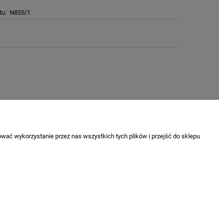
tu:
N855/1
wać wykorzystanie przez nas wszystkich tych plików i przejść do sklepu
O nas
Kontakt
O firmie