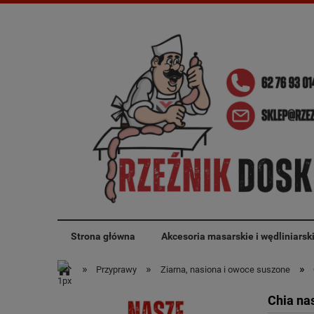
Strona główna
Akcesoria masarskie i wędliniarsk
»
»
»
Przyprawy
Ziarna, nasiona i owoce suszone
Chia na