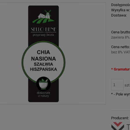
Dostępnoś
Wysyłka w
Dostawa:
Cena nie z
Cena brutto
płatności
zawiera 8%
Cena netto:
bez 8% VAT
*
Gramatur
szt
*
- Pole w
Producent: