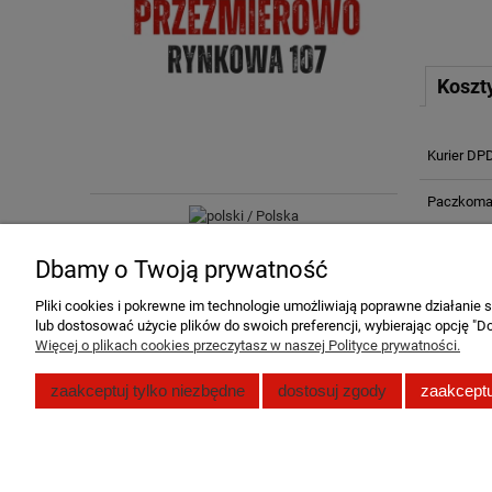
Koszt
Kurier DP
Paczkomat
Odbiór oso
Dbamy o Twoją prywatność
Kolonia 62
Pliki cookies i pokrewne im technologie umożliwiają poprawne działanie
lub dostosować użycie plików do swoich preferencji, wybierając opcję "Do
Więcej o plikach cookies przeczytasz w naszej Polityce prywatności.
Pomoc
Moje konto
zaakceptuj tylko niezbędne
dostosuj zgody
zaakceptu
Zwroty i reklamacje
Twoje zamó
Polityka prywatności
Ustawienia 
Regulamin