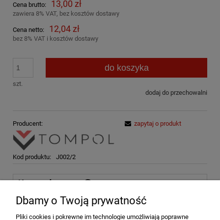
13,00 zł
Cena brutto:
zawiera 8% VAT, bez kosztów dostawy
12,04 zł
Cena netto:
bez 8% VAT i kosztów dostawy
do koszyka
szt.
dodaj do przechowalni
Producent:
zapytaj o produkt
Kod produktu:
J002/2
Koszty dostawy
Cena nie zawiera ewentualnych kosztów płatności
Dbamy o Twoją prywatność
Kurier DPD
15,00 zł
Pliki cookies i pokrewne im technologie umożliwiają poprawne