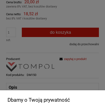
20,00 zł
Cena brutto:
zawiera 8% VAT, bez kosztów dostawy
18,52 zł
Cena netto:
bez 8% VAT i kosztów dostawy
do koszyka
szt.
dodaj do przechowalni
Producent:
zapytaj o produkt
Kod produktu:
DM150
Opis
Parametry
Dbamy o Twoją prywatność
Koszty dostawy