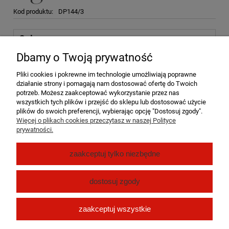
Kod produktu:
DP144/3
Opis
Dbamy o Twoją prywatność
Parametry
Pliki cookies i pokrewne im technologie umożliwiają poprawne
Koszty dostawy
Cena nie zawiera ewentualnych kosztów płatności
działanie strony i pomagają nam dostosować ofertę do Twoich
potrzeb. Możesz zaakceptować wykorzystanie przez nas
wszystkich tych plików i przejść do sklepu lub dostosować użycie
Posypka Zbójnicka
to posypka dekoracyjna do mięs, pieczeni
plików do swoich preferencji, wybierając opcję "Dostosuj zgody".
mięsnych, steków, kotletów. Służy również jako dekoracja do
Więcej o plikach cookies przeczytasz w naszej Polityce
pasztetów, kiełbas.
prywatności.
Pomoc
zaakceptuj tylko niezbędne
Moje konto
dostosuj zgody
Płatności i dostawa
zaakceptuj wszystkie
O nas