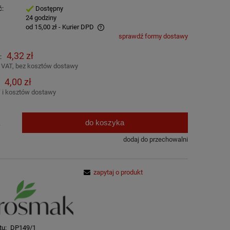
ć:
Dostępny
:
24 godziny
od 15,00 zł
- Kurier DPD
sprawdź formy dostawy
awiera ewentualnych kosztów
4,32 zł
:
 VAT, bez kosztów dostawy
4,00 zł
 i kosztów dostawy
do koszyka
.
dodaj do przechowalni
zapytaj o produkt
tu:
DP149/1