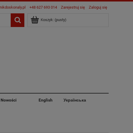
nikdoskonaly.pl
+48 627 693 014
Zarejestruj się
Zaloguj się
Koszyk:
(pusty)
Nowości
English
Українська