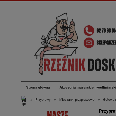
Strona główna
Akcesoria masarskie i wędliniarsk
»
»
»
Przyprawy
Mieszanki przyprawowe
Gotowe m
Przypra