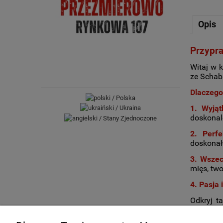
Opis
Przypr
Witaj w 
ze Schab
Dlaczego
1. Wyją
doskonal
2. Perf
doskonał
3. Wszec
mięs, tw
4. Pasja 
Odkryj t
rozpoczn