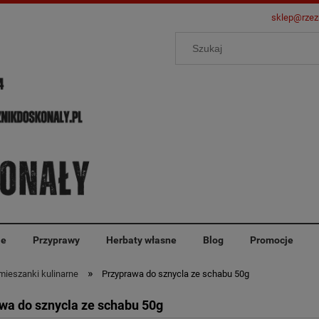
sklep@rzez
ie
Przyprawy
Herbaty własne
Blog
Promocje
»
ieszanki kulinarne
Przyprawa do sznycla ze schabu 50g
wa do sznycla ze schabu 50g