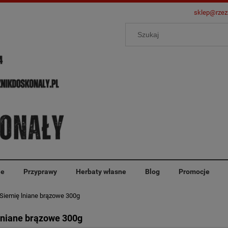
sklep@rzez
ie
Przyprawy
Herbaty własne
Blog
Promocje
Siemię lniane brązowe 300g
lniane brązowe 300g