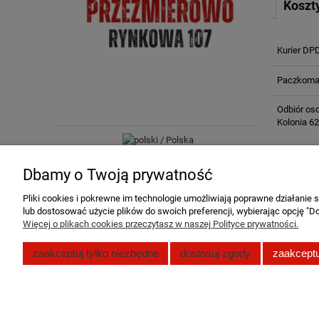
Koszt
Kurier DP
Paczkomat
Odbiór oso
Kolonia 62
Dbamy o Twoją prywatność
Pliki cookies i pokrewne im technologie umożliwiają poprawne działanie
lub dostosować użycie plików do swoich preferencji, wybierając opcję "Do
Więcej o plikach cookies przeczytasz w naszej Polityce prywatności.
Pomoc
Moje konto
zaakceptuj tylko niezbędne
dostosuj zgody
zaakceptu
Zwroty i reklamacje
Twoje zamó
Polityka prywatności
Ustawienia 
Regulamin