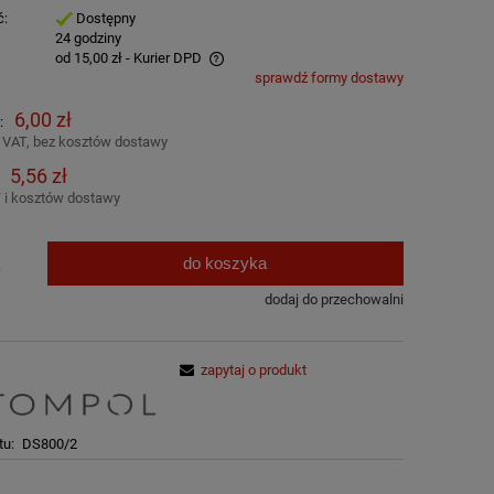
ć:
Dostępny
:
24 godziny
od 15,00 zł
- Kurier DPD
sprawdź formy dostawy
awiera ewentualnych kosztów
6,00 zł
:
 VAT, bez kosztów dostawy
5,56 zł
 i kosztów dostawy
do koszyka
.
dodaj do przechowalni
zapytaj o produkt
tu:
DS800/2