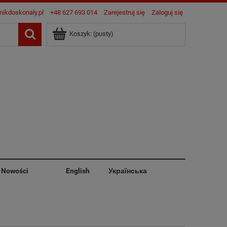
nikdoskonaly.pl
+48 627 693 014
Zarejestruj się
Zaloguj się
Koszyk:
(pusty)
Nowości
English
Українська