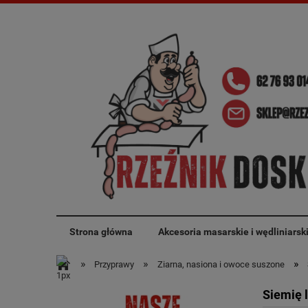
Strona główna
Akcesoria masarskie i wędliniarsk
»
»
»
Przyprawy
Ziarna, nasiona i owoce suszone
Siemię 