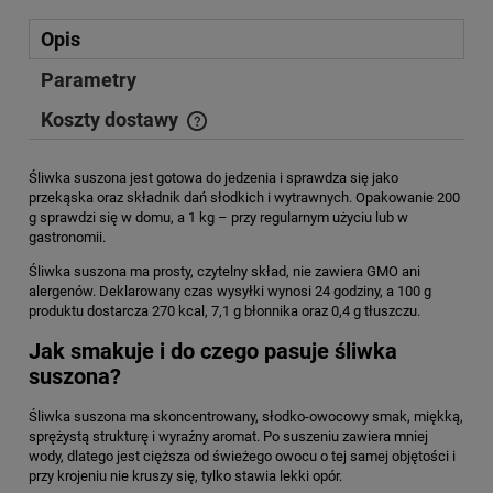
Opis
Parametry
Koszty dostawy
Cena nie zawiera ewentualnych kosztów płatności
Śliwka suszona jest gotowa do jedzenia i sprawdza się jako
przekąska oraz składnik dań słodkich i wytrawnych. Opakowanie 200
g sprawdzi się w domu, a 1 kg – przy regularnym użyciu lub w
gastronomii.
Śliwka suszona ma prosty, czytelny skład, nie zawiera GMO ani
alergenów. Deklarowany czas wysyłki wynosi 24 godziny, a 100 g
produktu dostarcza 270 kcal, 7,1 g błonnika oraz 0,4 g tłuszczu.
Jak smakuje i do czego pasuje śliwka
suszona?
Śliwka suszona ma skoncentrowany, słodko-owocowy smak, miękką,
sprężystą strukturę i wyraźny aromat. Po suszeniu zawiera mniej
wody, dlatego jest cięższa od świeżego owocu o tej samej objętości i
przy krojeniu nie kruszy się, tylko stawia lekki opór.