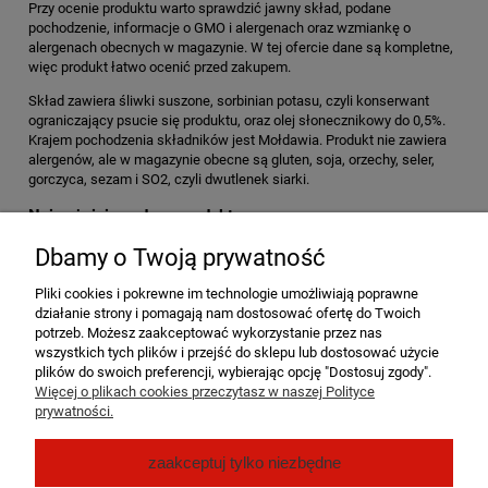
Przy ocenie produktu warto sprawdzić jawny skład, podane
pochodzenie, informacje o GMO i alergenach oraz wzmiankę o
alergenach obecnych w magazynie. W tej ofercie dane są kompletne,
więc produkt łatwo ocenić przed zakupem.
Skład zawiera śliwki suszone, sorbinian potasu, czyli konserwant
ograniczający psucie się produktu, oraz olej słonecznikowy do 0,5%.
Krajem pochodzenia składników jest Mołdawia. Produkt nie zawiera
alergenów, ale w magazynie obecne są gluten, soja, orzechy, seler,
gorczyca, sezam i SO2, czyli dwutlenek siarki.
Najważniejsze dane produktu
Przed wyborem gramatury warto sprawdzić dane techniczne i
Dbamy o Twoją prywatność
logistyczne:
Pliki cookies i pokrewne im technologie umożliwiają poprawne
status dostępności: dostępny
działanie strony i pomagają nam dostosować ofertę do Twoich
deklarowany czas wysyłki: 24 godziny
potrzeb. Możesz zaakceptować wykorzystanie przez nas
cena: 6,50 zł brutto i 6,02 zł netto, VAT 8%
wszystkich tych plików i przejść do sklepu lub dostosować użycie
kod produktu: DS238/2
plików do swoich preferencji, wybierając opcję "Dostosuj zgody".
Więcej o plikach cookies przeczytasz w naszej Polityce
dostępne opakowania: 200 g i 1 kg
prywatności.
Pomoc
zaakceptuj tylko niezbędne