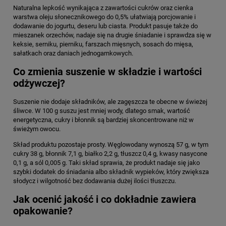
Naturalna lepkość wynikająca z zawartości cukrów oraz cienka
warstwa oleju słonecznikowego do 0,5% ułatwiają porcjowanie i
dodawanie do jogurtu, deseru lub ciasta. Produkt pasuje także do
mieszanek orzechów, nadaje się na drugie śniadanie i sprawdza się w
keksie, serniku, pierniku, farszach mięsnych, sosach do mięsa,
sałatkach oraz daniach jednogarnkowych.
Co zmienia suszenie w składzie i wartości
odżywczej?
Suszenie nie dodaje składników, ale zagęszcza te obecne w świeżej
śliwce. W 100 g suszu jest mniej wody, dlatego smak, wartość
energetyczna, cukry i błonnik są bardziej skoncentrowane niż w
świeżym owocu.
Skład produktu pozostaje prosty. Węglowodany wynoszą 57 g, w tym
cukry 38 g, błonnik 7,1 g, białko 2,2 g, tłuszcz 0,4 g, kwasy nasycone
0,1 g, a sól 0,005 g. Taki skład sprawia, że produkt nadaje się jako
szybki dodatek do śniadania albo składnik wypieków, który zwiększa
słodycz i wilgotność bez dodawania dużej ilości tłuszczu.
Jak ocenić jakość i co dokładnie zawiera
opakowanie?