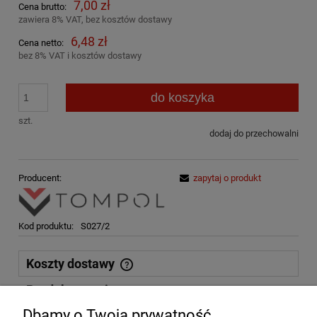
7,00 zł
Cena brutto:
zawiera 8% VAT, bez kosztów dostawy
6,48 zł
Cena netto:
bez 8% VAT i kosztów dostawy
do koszyka
szt.
dodaj do przechowalni
Producent:
zapytaj o produkt
Kod produktu:
S027/2
Koszty dostawy
Cena nie zawiera ewentualnych kosztów płatności
Produkty powiązane
Dbamy o Twoją prywatność