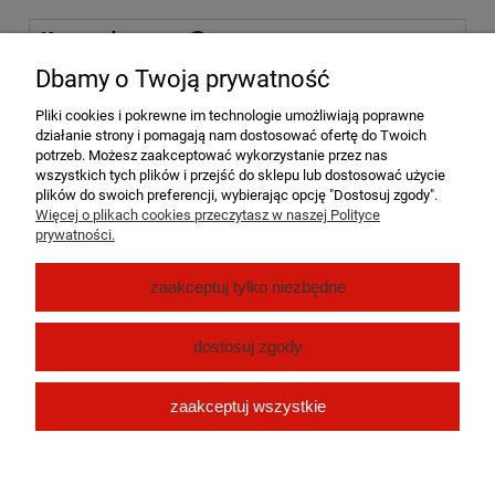
Koszty dostawy
Cena nie zawiera ewentualnych kosztów płatności
Dbamy o Twoją prywatność
Kurier DPD
15,00 zł
Pliki cookies i pokrewne im technologie umożliwiają poprawne
działanie strony i pomagają nam dostosować ofertę do Twoich
Paczkomat InPost 24/7
15,00 zł
potrzeb. Możesz zaakceptować wykorzystanie przez nas
wszystkich tych plików i przejść do sklepu lub dostosować użycie
plików do swoich preferencji, wybierając opcję "Dostosuj zgody".
Odbiór osobisty Dębe Kolonia
((Dębe Kolonia 8a,
0,00 zł
Więcej o plikach cookies przeczytasz w naszej Polityce
Dębe Kolonia 62-860))
prywatności.
Pomoc
zaakceptuj tylko niezbędne
Moje konto
dostosuj zgody
Płatności i dostawa
zaakceptuj wszystkie
O nas
pokaż pełną wersję strony