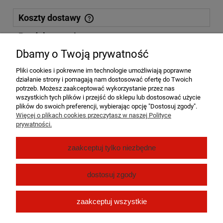
Koszty dostawy
Cena nie zawiera ewentualnych kosztów płatności
Produkty powiązane
Dbamy o Twoją prywatność
Kurier DPD
15,00 zł
Pliki cookies i pokrewne im technologie umożliwiają poprawne
działanie strony i pomagają nam dostosować ofertę do Twoich
Paczkomat InPost 24/7
15,00 zł
potrzeb. Możesz zaakceptować wykorzystanie przez nas
wszystkich tych plików i przejść do sklepu lub dostosować użycie
plików do swoich preferencji, wybierając opcję "Dostosuj zgody".
Odbiór osobisty Dębe Kolonia
((Dębe Kolonia 8a,
0,00 zł
Więcej o plikach cookies przeczytasz w naszej Polityce
Dębe Kolonia 62-860))
prywatności.
Pomoc
zaakceptuj tylko niezbędne
Moje konto
dostosuj zgody
Płatności i dostawa
zaakceptuj wszystkie
O nas