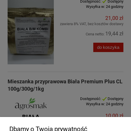
Dostępność:
Dostępny
Wysyłka w:
24 godziny
21,00 zł
zawiera 8% VAT, bez kosztów dostawy
19,44 zł
Cena netto:
do koszyka
Mieszanka przyprawowa Biała Premium Plus CL
100g/300g/1kg
Dostępność:
Dostępny
Wysyłka w:
24 godziny
10,00 zł
zawiera 8% VAT, bez kosztów dostawy
Dbamy o Twoją prywatność