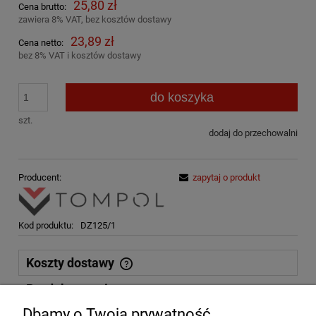
25,80 zł
Cena brutto:
zawiera 8% VAT, bez kosztów dostawy
23,89 zł
Cena netto:
bez 8% VAT i kosztów dostawy
do koszyka
szt.
dodaj do przechowalni
Producent:
zapytaj o produkt
Kod produktu:
DZ125/1
Koszty dostawy
Cena nie zawiera ewentualnych kosztów płatności
Produkty powiązane
Dbamy o Twoją prywatność