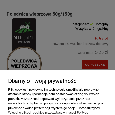
Polędwica wieprzowa 50g/150g
Dostępność:
Dostępny
Wysyłka w:
24 godziny
5,67 zł
zawiera 8% VAT, bez kosztów dostawy
5,25 zł
Cena netto:
do koszyka
Dbamy o Twoją prywatność
Pliki cookies i pokrewne im technologie umożliwiają poprawne
działanie strony i pomagają nam dostosować ofertę do Twoich
potrzeb. Możesz zaakceptować wykorzystanie przez nas
wszystkich tych plików i przejść do sklepu lub dostosować użycie
plików do swoich preferencji, wybierając opcję "Dostosuj zgody".
«
1
...
3
4
5
6
7
...
9
»
Więcej o plikach cookies przeczytasz w naszej Polityce