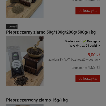
do koszyka
nowość
Pieprz czarny ziarno 50g/100g/200g/500g/1kg
Dostępność:
Dostępny
Wysyłka w:
24 godziny
5,00 zł
zawiera 8% VAT, bez kosztów dostawy
4,63 zł
Cena netto:
do koszyka
Pieprz czerwony ziarno 15g/1kg