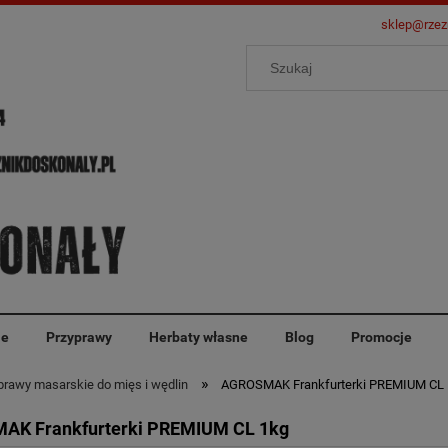
sklep@rzez
ie
Przyprawy
Herbaty własne
Blog
Promocje
»
rawy masarskie do mięs i wędlin
AGROSMAK Frankfurterki PREMIUM CL
AK Frankfurterki PREMIUM CL 1kg