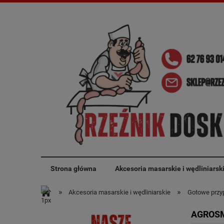
Strona główna
Akcesoria masarskie i wędliniarsk
»
»
Akcesoria masarskie i wędliniarskie
Gotowe przyp
AGROSM