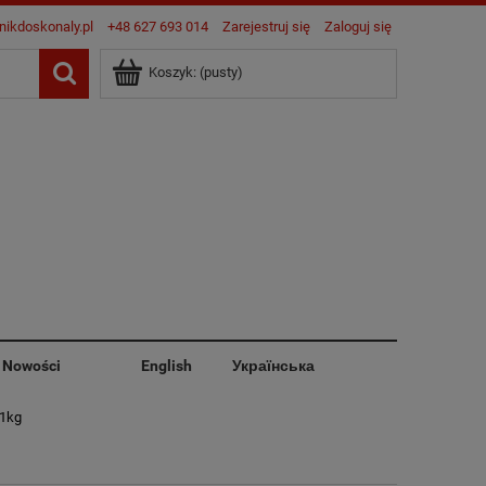
nikdoskonaly.pl
+48 627 693 014
Zarejestruj się
Zaloguj się
Koszyk:
(pusty)
Nowości
English
Українська
 1kg