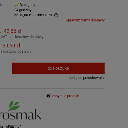
ć:
Dostępny
:
24 godziny
od 15,00 zł
- Kurier DPD
sprawdź formy dostawy
awiera ewentualnych kosztów
42,66 zł
:
 VAT, bez kosztów dostawy
39,50 zł
 i kosztów dostawy
do koszyka
.
dodaj do przechowalni
zapytaj o produkt
tu:
AF0011/2