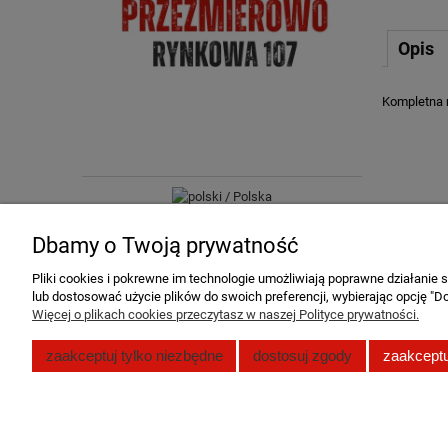
Opis
Kompletna 
Dbamy o Twoją prywatność
Pliki cookies i pokrewne im technologie umożliwiają poprawne działanie
lub dostosować użycie plików do swoich preferencji, wybierając opcję "Do
Więcej o plikach cookies przeczytasz w naszej Polityce prywatności.
Pomoc
Moje konto
zaakceptuj tylko niezbędne
dostosuj zgody
zaakceptu
Zwroty i reklamacje
Twoje zamó
Polityka prywatności
Ustawienia 
Regulamin