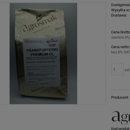
Dostępnoś
Wysyłka w
Dostawa:
Cena nie z
Cena brutto
płatności
zawiera 8%
Cena netto:
bez 8% VAT
szt
Producent:
Kod produk