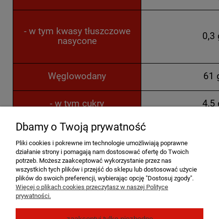
- w tym kwasy tłuszczowe
0,3 
nasycone
Węglowodany
61 
- w tym cukry
4,5 
Dbamy o Twoją prywatność
Błonnik
0,6 
Pliki cookies i pokrewne im technologie umożliwiają poprawne
działanie strony i pomagają nam dostosować ofertę do Twoich
Białko
6,8 
potrzeb. Możesz zaakceptować wykorzystanie przez nas
wszystkich tych plików i przejść do sklepu lub dostosować użycie
plików do swoich preferencji, wybierając opcję "Dostosuj zgody".
Sól
23,2
Więcej o plikach cookies przeczytasz w naszej Polityce
prywatności.
Pomoc
zaakceptuj tylko niezbędne