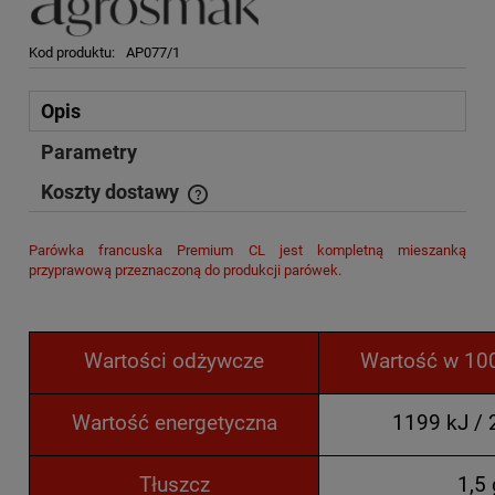
Kod produktu:
AP077/1
Opis
Parametry
Koszty dostawy
Cena nie zawiera ewentualnych kosztów płatności
Parówka francuska Premium CL jest kompletną mieszanką
przyprawową przeznaczoną do produkcji parówek.
Wartości odżywcze
Wartość w 10
Wartość energetyczna
1199 kJ / 
Tłuszcz
1,5 