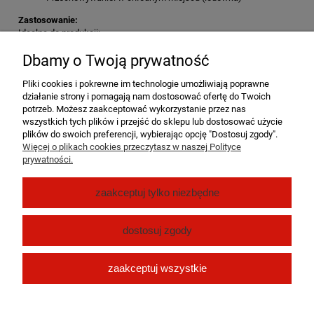
Zastosowanie:
Idealne do produkcji:
cienkich kiełbas grillowych i wędzonych,
Dbamy o Twoją prywatność
wyrobów surowych dojrzewających,
Pliki cookies i pokrewne im technologie umożliwiają poprawne
działanie strony i pomagają nam dostosować ofertę do Twoich
tradycyjnych kiełbasek regionalnych.
potrzeb. Możesz zaakceptować wykorzystanie przez nas
wszystkich tych plików i przejść do sklepu lub dostosować użycie
Postaw na naturalność i tradycyjne rzemiosło – wybierz jelita baranie,
plików do swoich preferencji, wybierając opcję "Dostosuj zgody".
które od pokoleń wykorzystywane są w najlepszych przepisach
Więcej o plikach cookies przeczytasz w naszej Polityce
masarskich.
prywatności.
Pomoc
zaakceptuj tylko niezbędne
Moje konto
dostosuj zgody
Płatności i dostawa
zaakceptuj wszystkie
O nas