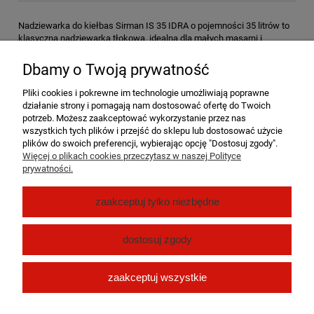
Nadziewarka do kiełbas Sirman IS 35 IDRA o pojemności 35 litrów to
klasyczna nadziewarka tłokowa, idealna dla małych masarni i
zakładów przetwórstwa mięsa. Urządzenie jest niezwykle wydajne, a
jego prosta konstrukcja zapewnia łatwość obsługi i czyszczenia.
Dbamy o Twoją prywatność
Nowe hydrauliczne pionowe nadziewarki IDRA, cechujące się prostotą
Pliki cookies i pokrewne im technologie umożliwiają poprawne
i funkcjonalnością, są wyposażone w mocny układ hydrauliczny
działanie strony i pomagają nam dostosować ofertę do Twoich
działający pod ciśnieniem 120 bar.
potrzeb. Możesz zaakceptować wykorzystanie przez nas
wszystkich tych plików i przejść do sklepu lub dostosować użycie
Maszyny wykonane są w całości ze stali nierdzewnej i mogą być
plików do swoich preferencji, wybierając opcję "Dostosuj zgody".
całkowicie zdemontowane do łatwego czyszczenia bez użycia
Więcej o plikach cookies przeczytasz w naszej Polityce
narzędzi.
prywatności.
Pomoc
zaakceptuj tylko niezbędne
Moje konto
dostosuj zgody
Płatności i dostawa
zaakceptuj wszystkie
O nas