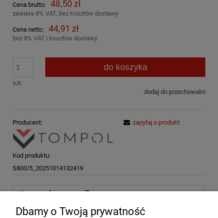
48,50 zł
Cena brutto:
zawiera 8% VAT, bez kosztów dostawy
44,91 zł
Cena netto:
bez 8% VAT i kosztów dostawy
do koszyka
szt.
dodaj do przechowalni
Producent:
zapytaj o produkt
Kod produktu:
S800/5_20251014132419
Koszty dostawy
Cena nie zawiera ewentualnych kosztów płatności
Dbamy o Twoją prywatność