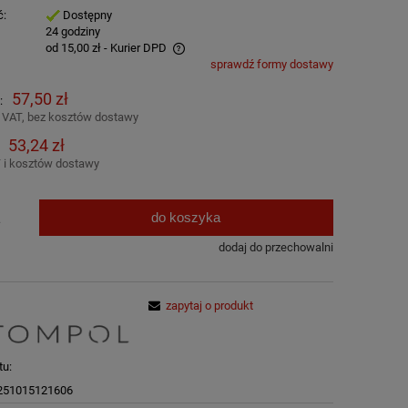
ć:
Dostępny
:
24 godziny
od 15,00 zł
- Kurier DPD
sprawdź formy dostawy
awiera ewentualnych kosztów
57,50 zł
:
 VAT, bez kosztów dostawy
53,24 zł
 i kosztów dostawy
do koszyka
.
dodaj do przechowalni
zapytaj o produkt
tu:
251015121606