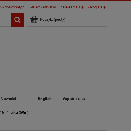
nikdoskonaly.pl
+48 627 693 014
Zarejestruj się
Zaloguj się
Koszyk:
(pusty)
Nowości
English
Українська
6 - 1 rolka (50m)