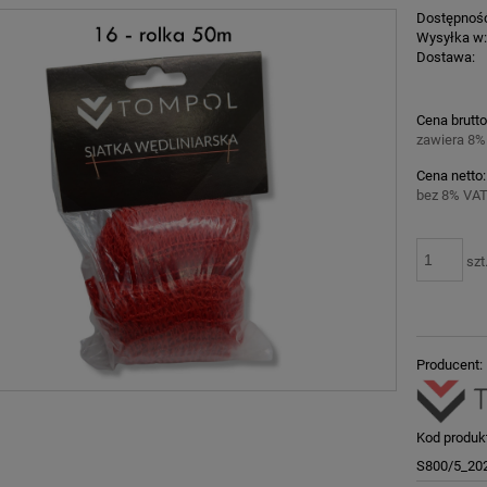
Dostępnoś
Wysyłka w
Dostawa:
Cena nie z
Cena brutto
płatności
zawiera 8%
Cena netto:
bez 8% VAT
szt
Producent:
Kod produk
S800/5_20