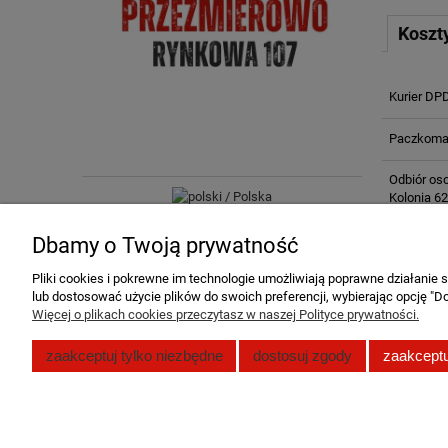
Koszt
Kurier DP
Paczkomat
Odbiór oso
Kolonia 62
Dbamy o Twoją prywatność
Pliki cookies i pokrewne im technologie umożliwiają poprawne działanie
lub dostosować użycie plików do swoich preferencji, wybierając opcję "Do
Więcej o plikach cookies przeczytasz w naszej Polityce prywatności.
Pomoc
Moje konto
zaakceptuj tylko niezbędne
dostosuj zgody
zaakceptu
Zwroty i reklamacje
Twoje zamó
Polityka prywatności
Ustawienia 
Regulamin