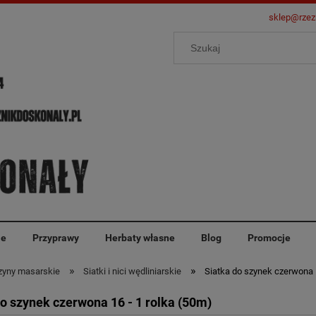
sklep@rzez
ie
Przyprawy
Herbaty własne
Blog
Promocje
»
»
zyny masarskie
Siatki i nici wędliniarskie
Siatka do szynek czerwona 1
do szynek czerwona 16 - 1 rolka (50m)