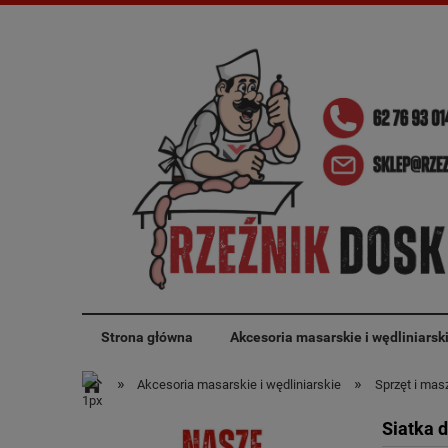
Strona główna
Akcesoria masarskie i wędliniarsk
»
»
Akcesoria masarskie i wędliniarskie
Sprzęt i mas
Siatka 