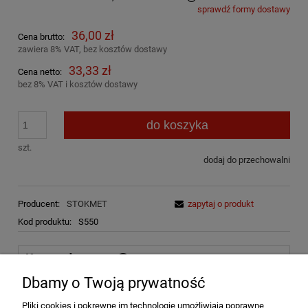
sprawdź formy dostawy
Cena nie zawiera ewentualnych kosztów płatności
36,00 zł
Cena brutto:
zawiera 8% VAT, bez kosztów dostawy
33,33 zł
Cena netto:
bez 8% VAT i kosztów dostawy
do koszyka
szt.
dodaj do przechowalni
Producent:
STOKMET
zapytaj o produkt
Kod produktu:
S550
Koszty dostawy
Cena nie zawiera ewentualnych kosztów płatności
Dbamy o Twoją prywatność
Kurier DPD
15,00 zł
Pliki cookies i pokrewne im technologie umożliwiają poprawne